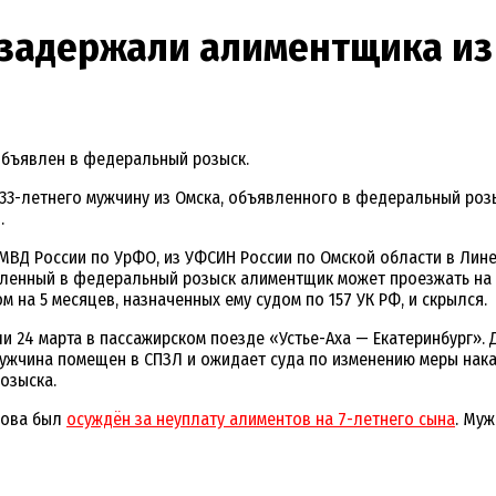
 задержали алиментщика из
объявлен в федеральный розыск.
33-летнего мужчину из Омска, объявленного в федеральный роз
.
МВД России по УрФО, из УФСИН России по Омской области в Лине
ленный в федеральный розыск алиментщик может проезжать на п
м на 5 месяцев, назначенных ему судом по 157 УК РФ, и скрылся.
и 24 марта в пассажирском поезде «Устье-Аха — Екатеринбург».
мужчина помещен в СПЗЛ и ожидает суда по изменению меры нак
озыска.
лова был
осуждён за неуплату алиментов на 7-летнего сына
. Му