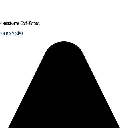
 и нажмите
Ctrl+Enter
.
сии по УрФО