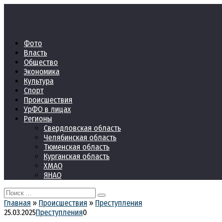
Перейти
к
контенту
Фото
Власть
Общество
Экономика
Культура
Спорт
Происшествия
УрФО в лицах
Регионы
Свердловская область
Челябинская область
Тюменская область
Курганская область
ХМАО
ЯНАО
Search
for:
Главная
»
Происшествия
»
Преступления
25.03.2025
Преступления
0