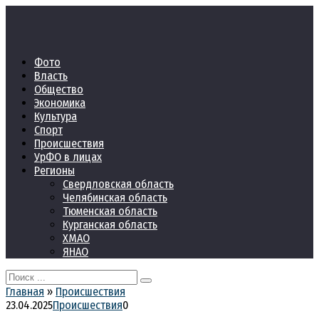
Перейти
к
контенту
Фото
Власть
Общество
Экономика
Культура
Спорт
Происшествия
УрФО в лицах
Регионы
Свердловская область
Челябинская область
Тюменская область
Курганская область
ХМАО
ЯНАО
Search
for:
Главная
»
Происшествия
23.04.2025
Происшествия
0