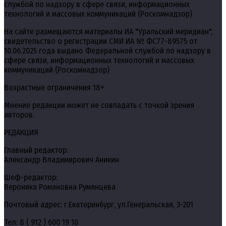
службой по надзору в сфере связи, информационных
технологий и массовых коммуникаций (Роскомнадзор)
На сайте размещаются материалы ИА "Уральский меридиан",
свидетельство о регистрации СМИ ИА № ФС77-89575 от
10.06.2025 года выдано Федеральной службой по надзору в
сфере связи, информационных технологий и массовых
коммуникаций (Роскомнадзор)
Возрастные ограничения 18+
Мнение редакции может не совпадать с точкой зрения
авторов.
РЕДАКЦИЯ
Главный редактор:
Александр Владимирович Аникин
Шеф-редактор:
Вероника Романовна Румянцева
Почтовый адрес: г.Екатеринбург, ул.Генеральская, 3-201
Тел: 8 ( 912 ) 600 19 10