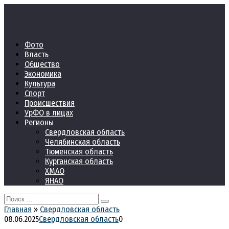
Перейти
к
контенту
Фото
Власть
Общество
Экономика
Культура
Спорт
Происшествия
УрФО в лицах
Регионы
Свердловская область
Челябинская область
Тюменская область
Курганская область
ХМАО
ЯНАО
Search
for:
Главная
»
Свердловская область
08.06.2025
Свердловская область
0