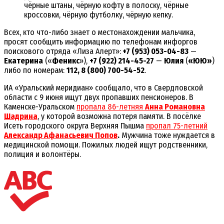
чёрные штаны, чёрную кофту в полоску, чёрные
кроссовки, чёрную футболку, чёрную кепку.
Всех, кто что-либо знает о местонахождении мальчика,
просят сообщить информацию по телефонам инфоргов
поискового отряда «Лиза Алерт»:
+7 (953) 053-04-83
—
Екатерина
(«
Феникс
»),
+7 (922) 214-45-27
—
Юлия
(
«ЮЮ»
)
либо по номерам:
112, 8 (800) 700-54-52
.
ИА «Уральский меридиан» сообщало, что в Свердловской
области с 9 июня ищут двух пропавших пенсионеров. В
Каменске-Уральском
пропала 86-летняя
Анна Романовна
Шадрина
, у которой возможна потеря памяти. В посёлке
Исеть городского округа Верхняя Пышма
пропал 75-летний
Александр Афанасьевич Попов
.
Мужчина тоже нуждается в
медицинской помощи. Пожилых людей ищут родственники,
полиция и волонтёры.