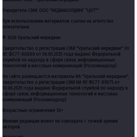
Учредитель СМИ: ООО "МЕДИАХОЛДИНГ "ЦКТ""
При использовании материалов ссылка на агентство
обязательна
© 2026 Уральский меридиан
Свидетельство о регистрации СМИ "Уральский меридиан" Эл
№ ФС77-88880 от 06.05.2025 года выдано Федеральной
службой по надзору в сфере связи, информационных
технологий и массовых коммуникаций (Роскомнадзор)
На сайте размещаются материалы ИА "Уральский меридиан",
свидетельство о регистрации СМИ ИА № ФС77-89575 от
10.06.2025 года выдано Федеральной службой по надзору в
сфере связи, информационных технологий и массовых
коммуникаций (Роскомнадзор)
Возрастные ограничения 18+
Мнение редакции может не совпадать с точкой зрения
авторов.