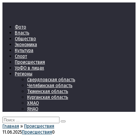
Перейти
к
контенту
Фото
Власть
Общество
Экономика
Культура
Спорт
Происшествия
УрФО в лицах
Регионы
Свердловская область
Челябинская область
Тюменская область
Курганская область
ХМАО
ЯНАО
Search
for:
Главная
»
Происшествия
11.06.2025
Происшествия
0