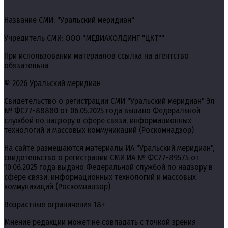
Название СМИ: "Уральский меридиан"
Учредитель СМИ: ООО "МЕДИАХОЛДИНГ "ЦКТ""
При использовании материалов ссылка на агентство
обязательна
© 2026 Уральский меридиан
Свидетельство о регистрации СМИ "Уральский меридиан" Эл
№ ФС77-88880 от 06.05.2025 года выдано Федеральной
службой по надзору в сфере связи, информационных
технологий и массовых коммуникаций (Роскомнадзор)
На сайте размещаются материалы ИА "Уральский меридиан",
свидетельство о регистрации СМИ ИА № ФС77-89575 от
10.06.2025 года выдано Федеральной службой по надзору в
сфере связи, информационных технологий и массовых
коммуникаций (Роскомнадзор)
Возрастные ограничения 18+
Мнение редакции может не совпадать с точкой зрения