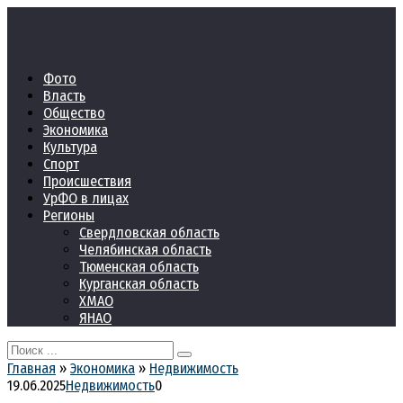
Перейти
к
контенту
Фото
Власть
Общество
Экономика
Культура
Спорт
Происшествия
УрФО в лицах
Регионы
Свердловская область
Челябинская область
Тюменская область
Курганская область
ХМАО
ЯНАО
Search
for:
Главная
»
Экономика
»
Недвижимость
19.06.2025
Недвижимость
0