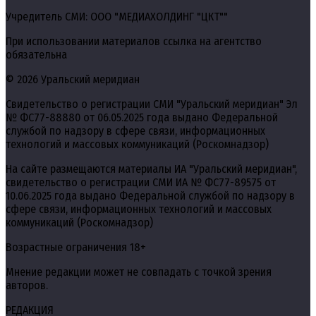
Учредитель СМИ: ООО "МЕДИАХОЛДИНГ "ЦКТ""
При использовании материалов ссылка на агентство
обязательна
© 2026 Уральский меридиан
Свидетельство о регистрации СМИ "Уральский меридиан" Эл
№ ФС77-88880 от 06.05.2025 года выдано Федеральной
службой по надзору в сфере связи, информационных
технологий и массовых коммуникаций (Роскомнадзор)
На сайте размещаются материалы ИА "Уральский меридиан",
свидетельство о регистрации СМИ ИА № ФС77-89575 от
10.06.2025 года выдано Федеральной службой по надзору в
сфере связи, информационных технологий и массовых
коммуникаций (Роскомнадзор)
Возрастные ограничения 18+
Мнение редакции может не совпадать с точкой зрения
авторов.
РЕДАКЦИЯ