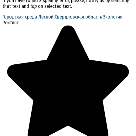
If you have found a spelling error, please, notify us by selecting
that text and
tap
on selected text.
Городская среда
Лесной
Свердловская область
Экология
Рейтинг