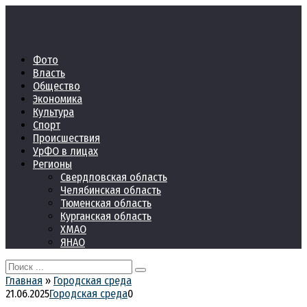
Перейти
к
контенту
Фото
Власть
Общество
Экономика
Культура
Спорт
Происшествия
УрФО в лицах
Регионы
Свердловская область
Челябинская область
Тюменская область
Курганская область
ХМАО
ЯНАО
Search
for:
Главная
»
Городская среда
21.06.2025
Городская среда
0