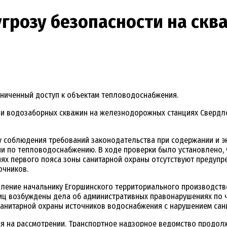
грозу безопасности на скв
аниченный доступ к объектам тепловодоснабжения.
ии водозаборных скважин на железнодорожных станциях Свердло
у соблюдения требований законодательства при содержании и 
ии по тепловодоснабжению. В ходе проверки было установлено,
иях первого пояса зоны санитарной охраны отсутствуют предупр
очников.
вление начальнику Егоршинского территориального производств
ц возбуждены дела об административных правонарушениях по ча
санитарной охраны источников водоснабжения с нарушением сан
ся на рассмотрении. Транспортное надзорное ведомство продол