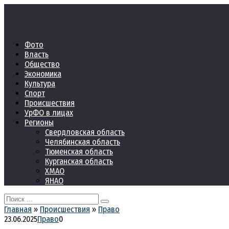
Перейти
к
контенту
Фото
Власть
Общество
Экономика
Культура
Спорт
Происшествия
УрФО в лицах
Регионы
Свердловская область
Челябинская область
Тюменская область
Курганская область
ХМАО
ЯНАО
Search
for:
Главная
»
Происшествия
»
Право
23.06.2025
Право
0