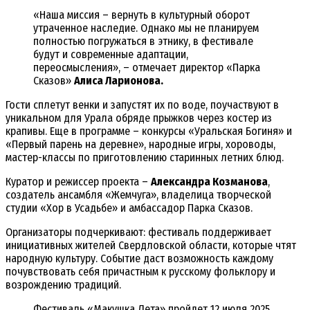
«Наша миссия – вернуть в культурный оборот
утраченное наследие. Однако мы не планируем
полностью погружаться в этнику, в фестивале
будут и современные адаптации,
переосмысления», – отмечает директор «Парка
Сказов»
Алиса Ларионова.
Гости сплетут венки и запустят их по воде, поучаствуют в
уникальном для Урала обряде прыжков через костер из
крапивы. Еще в программе – конкурсы «Уральская Богиня» и
«Первый парень на деревне», народные игры, хороводы,
мастер-классы по приготовлению старинных летних блюд.
Куратор и режиссер проекта –
Александра Козманова
,
создатель ансамбля «Жемчуга», владелица творческой
студии «Хор в Усадьбе» и амбассадор Парка Сказов.
Организаторы подчеркивают: фестиваль поддерживает
инициативных жителей Свердловской области, которые чтят
народную культуру. Событие даст возможность каждому
почувствовать себя причастным к русскому фольклору и
возрождению традиций.
Фестиваль «Макушка Лета» пройдет 12 июля 2025