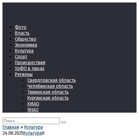
Перейти
к
контенту
Фото
Власть
Общество
Экономика
Культура
Спорт
Происшествия
УрФО в лицах
Регионы
Свердловская область
Челябинская область
Тюменская область
Курганская область
ХМАО
ЯНАО
Search
for:
Главная
»
Культура
24.06.2025
Культура
0