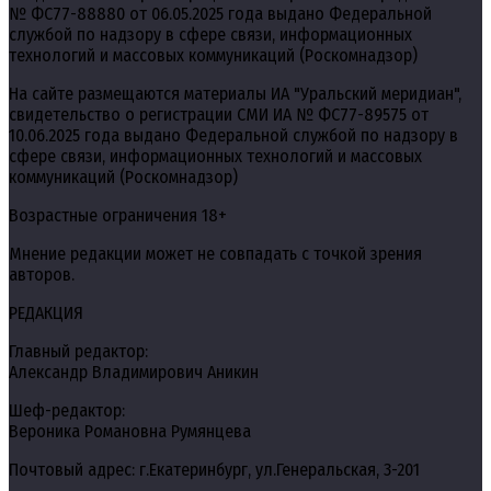
№ ФС77-88880 от 06.05.2025 года выдано Федеральной
службой по надзору в сфере связи, информационных
технологий и массовых коммуникаций (Роскомнадзор)
На сайте размещаются материалы ИА "Уральский меридиан",
свидетельство о регистрации СМИ ИА № ФС77-89575 от
10.06.2025 года выдано Федеральной службой по надзору в
сфере связи, информационных технологий и массовых
коммуникаций (Роскомнадзор)
Возрастные ограничения 18+
Мнение редакции может не совпадать с точкой зрения
авторов.
РЕДАКЦИЯ
Главный редактор:
Александр Владимирович Аникин
Шеф-редактор:
Вероника Романовна Румянцева
Почтовый адрес: г.Екатеринбург, ул.Генеральская, 3-201