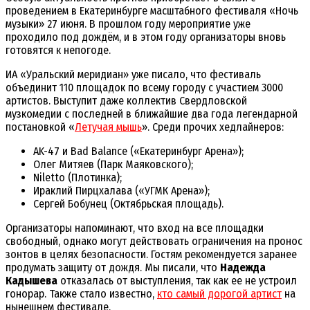
проведением в Екатеринбурге масштабного фестиваля «Ночь
музыки» 27 июня. В прошлом году мероприятие уже
проходило под дождём, и в этом году организаторы вновь
готовятся к непогоде.
ИА «Уральский меридиан» уже писало, что фестиваль
объединит 110 площадок по всему городу с участием 3000
артистов. Выступит даже коллектив Свердловской
музкомедии с последней в ближайшие два года легендарной
постановкой «
Летучая мышь
». Среди прочих хедлайнеров:
AK-47 и Bad Balance («Екатеринбург Арена»);
Олег Митяев (Парк Маяковского);
Niletto (Плотинка);
Ираклий Пирцхалава («УГМК Арена»);
Сергей Бобунец (Октябрьская площадь).
Организаторы напоминают, что вход на все площадки
свободный, однако могут действовать ограничения на пронос
зонтов в целях безопасности. Гостям рекомендуется заранее
продумать защиту от дождя. Мы писали, что
Надежда
Кадышева
отказалась от выступления, так как ее не устроил
гонорар. Также стало известно,
кто самый дорогой артист
на
нынешнем фестивале.