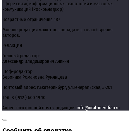
сфере связи, информационных технологий и массовых
коммуникаций (Роскомнадзор)
Возрастные ограничения 18+
Мнение редакции может не совпадать с точкой зрения
авторов.
РЕДАКЦИЯ
Главный редактор:
Александр Владимирович Аникин
Шеф-редактор:
Вероника Романовна Румянцева
Почтовый адрес: г.Екатеринбург, ул.Генеральская, 3-201
Тел: 8 ( 912 ) 600 19 10
Адрес электронной почты редакции:
info@ural-meridian.ru
Сообщить об опечатке