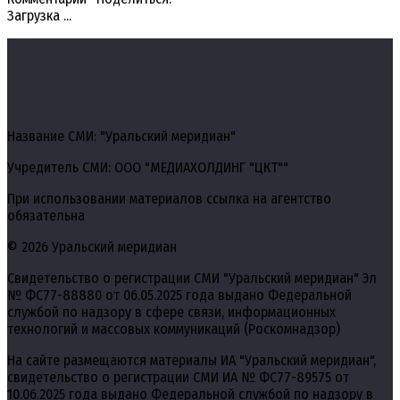
Загрузка ...
Название СМИ: "Уральский меридиан"
Учредитель СМИ: ООО "МЕДИАХОЛДИНГ "ЦКТ""
При использовании материалов ссылка на агентство
обязательна
© 2026 Уральский меридиан
Свидетельство о регистрации СМИ "Уральский меридиан" Эл
№ ФС77-88880 от 06.05.2025 года выдано Федеральной
службой по надзору в сфере связи, информационных
технологий и массовых коммуникаций (Роскомнадзор)
На сайте размещаются материалы ИА "Уральский меридиан",
свидетельство о регистрации СМИ ИА № ФС77-89575 от
10.06.2025 года выдано Федеральной службой по надзору в