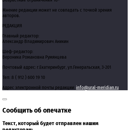
Мнение редакции может не совпадать с точкой зрения
авторов.
РЕДАКЦИЯ
Главный редактор:
Александр Владимирович Аникин
Шеф-редактор:
Вероника Романовна Румянцева
Почтовый адрес: г.Екатеринбург, ул.Генеральская, 3-201
Тел: 8 ( 912 ) 600 19 10
Адрес электронной почты редакции:
info@ural-meridian.ru
Сообщить об опечатке
Текст, который будет отправлен нашим
редакторам: