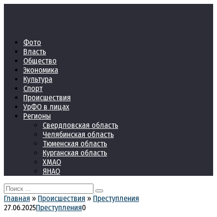
Перейти
к
контенту
Фото
Власть
Общество
Экономика
Культура
Спорт
Происшествия
УрФО в лицах
Регионы
Свердловская область
Челябинская область
Тюменская область
Курганская область
ХМАО
ЯНАО
Search
for:
Главная
»
Происшествия
»
Преступления
27.06.2025
Преступления
0