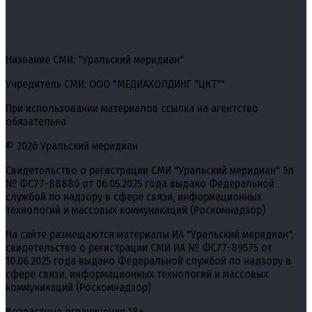
Название СМИ: "Уральский меридиан"
Учредитель СМИ: ООО "МЕДИАХОЛДИНГ "ЦКТ""
При использовании материалов ссылка на агентство
обязательна
© 2026 Уральский меридиан
Свидетельство о регистрации СМИ "Уральский меридиан" Эл
№ ФС77-88880 от 06.05.2025 года выдано Федеральной
службой по надзору в сфере связи, информационных
технологий и массовых коммуникаций (Роскомнадзор)
На сайте размещаются материалы ИА "Уральский меридиан",
свидетельство о регистрации СМИ ИА № ФС77-89575 от
10.06.2025 года выдано Федеральной службой по надзору в
сфере связи, информационных технологий и массовых
коммуникаций (Роскомнадзор)
Возрастные ограничения 18+