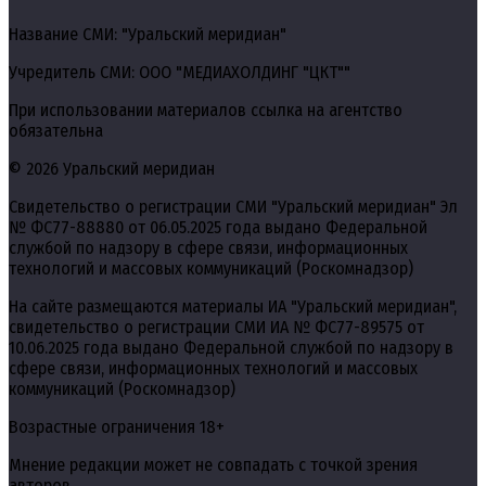
Название СМИ: "Уральский меридиан"
Учредитель СМИ: ООО "МЕДИАХОЛДИНГ "ЦКТ""
При использовании материалов ссылка на агентство
обязательна
© 2026 Уральский меридиан
Свидетельство о регистрации СМИ "Уральский меридиан" Эл
№ ФС77-88880 от 06.05.2025 года выдано Федеральной
службой по надзору в сфере связи, информационных
технологий и массовых коммуникаций (Роскомнадзор)
На сайте размещаются материалы ИА "Уральский меридиан",
свидетельство о регистрации СМИ ИА № ФС77-89575 от
10.06.2025 года выдано Федеральной службой по надзору в
сфере связи, информационных технологий и массовых
коммуникаций (Роскомнадзор)
Возрастные ограничения 18+
Мнение редакции может не совпадать с точкой зрения
авторов.