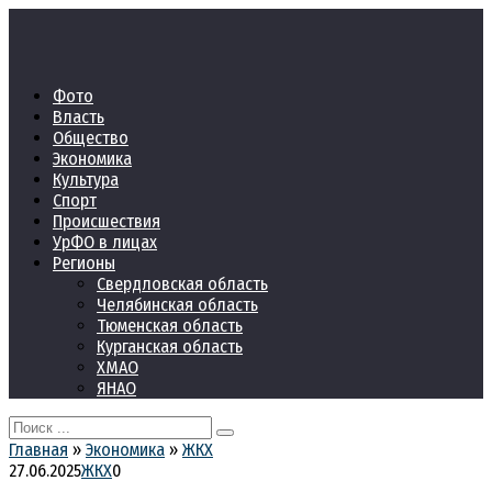
Перейти
к
контенту
Фото
Власть
Общество
Экономика
Культура
Спорт
Происшествия
УрФО в лицах
Регионы
Свердловская область
Челябинская область
Тюменская область
Курганская область
ХМАО
ЯНАО
Search
for:
Главная
»
Экономика
»
ЖКХ
27.06.2025
ЖКХ
0