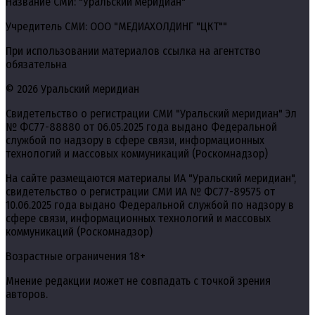
Название СМИ: "Уральский меридиан"
Учредитель СМИ: ООО "МЕДИАХОЛДИНГ "ЦКТ""
При использовании материалов ссылка на агентство
обязательна
© 2026 Уральский меридиан
Свидетельство о регистрации СМИ "Уральский меридиан" Эл
№ ФС77-88880 от 06.05.2025 года выдано Федеральной
службой по надзору в сфере связи, информационных
технологий и массовых коммуникаций (Роскомнадзор)
На сайте размещаются материалы ИА "Уральский меридиан",
свидетельство о регистрации СМИ ИА № ФС77-89575 от
10.06.2025 года выдано Федеральной службой по надзору в
сфере связи, информационных технологий и массовых
коммуникаций (Роскомнадзор)
Возрастные ограничения 18+
Мнение редакции может не совпадать с точкой зрения
авторов.