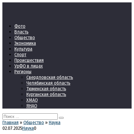
Перейти
к
контенту
Фото
Власть
Общество
Экономика
Культура
Спорт
Происшествия
УрФО в лицах
Регионы
Свердловская область
Челябинская область
Тюменская область
Курганская область
ХМАО
ЯНАО
Search
for:
Главная
»
Общество
»
Наука
02.07.2025
Наука
0