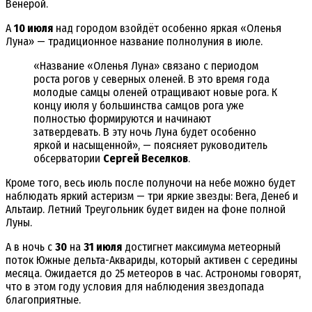
Венерой.
А
10 июля
над городом взойдёт особенно яркая «Оленья
Луна» — традиционное название полнолуния в июле.
«Название «Оленья Луна» связано с периодом
роста рогов у северных оленей. В это время года
молодые самцы оленей отращивают новые рога. К
концу июля у большинства самцов рога уже
полностью формируются и начинают
затвердевать. В эту ночь Луна будет особенно
яркой и насыщенной», — поясняет руководитель
обсерватории
Сергей Веселков
.
Кроме того, весь июль после полуночи на небе можно будет
наблюдать яркий астеризм — три яркие звезды: Вега, Денеб и
Альтаир. Летний Треугольник будет виден на фоне полной
Луны.
А в ночь с
30
на
31 июля
достигнет максимума метеорный
поток Южные дельта-Аквариды, который активен с середины
месяца. Ожидается до 25 метеоров в час. Астрономы говорят,
что в этом году условия для наблюдения звездопада
благоприятные.