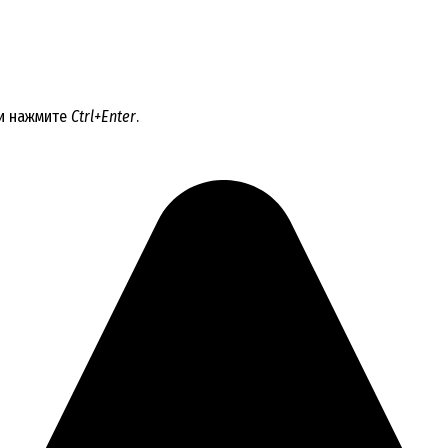
 и нажмите
Ctrl+Enter
.