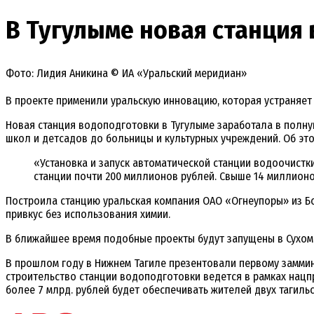
В Тугулыме новая станция
Фото: Лидия Аникина © ИА «Уральский меридиан»
В проекте применили уральскую инновацию, которая устраняет 
Новая станция водоподготовки в Тугулыме заработала в полную
школ и детсадов до больницы и культурных учреждений. Об эт
«Установка и запуск автоматической станции водоочист
станции почти 200 миллионов рублей. Свыше 14 миллион
Построила станцию уральская компания ОАО «Огнеупоры» из Бо
привкус без использования химии.
В ближайшее время подобные проекты будут запущены в Сухом
В прошлом году в Нижнем Тагиле презентовали первому замми
строительство станции водоподготовки ведется в рамках нацп
более 7 млрд. рублей будет обеспечивать жителей двух тагиль