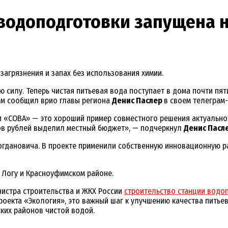
 водоподготовки запущена 
загрязнения и запах без использования химии.
 силу. Теперь чистая питьевая вода поступает в дома почти пят
ом сообщил врио главы региона
Денис Паслер
в своем телеграм-
ки «СОВА» — это хороший пример совместного решения актуально
ов рублей выделил местный бюджет», — подчеркнул
Денис Пасл
гдановича. В проекте применили собственную инновационную раз
 Логу и Красноуфимском районе.
нистра строительства и ЖКХ России
строительство станции вод
роекта «Экология», это важный шаг к улучшению качества питье
ских районов чистой водой.