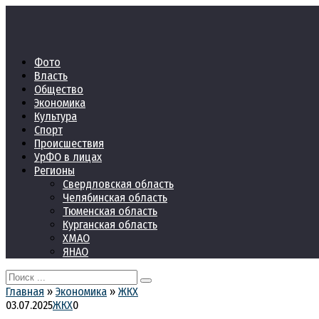
Перейти
к
контенту
Фото
Власть
Общество
Экономика
Культура
Спорт
Происшествия
УрФО в лицах
Регионы
Свердловская область
Челябинская область
Тюменская область
Курганская область
ХМАО
ЯНАО
Search
for:
Главная
»
Экономика
»
ЖКХ
03.07.2025
ЖКХ
0