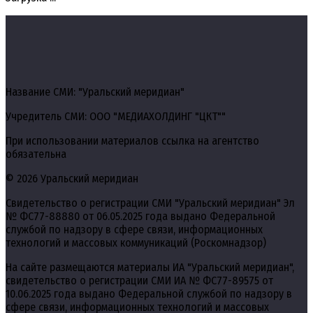
Название СМИ: "Уральский меридиан"
Учредитель СМИ: ООО "МЕДИАХОЛДИНГ "ЦКТ""
При использовании материалов ссылка на агентство
обязательна
© 2026 Уральский меридиан
Свидетельство о регистрации СМИ "Уральский меридиан" Эл
№ ФС77-88880 от 06.05.2025 года выдано Федеральной
службой по надзору в сфере связи, информационных
технологий и массовых коммуникаций (Роскомнадзор)
На сайте размещаются материалы ИА "Уральский меридиан",
свидетельство о регистрации СМИ ИА № ФС77-89575 от
10.06.2025 года выдано Федеральной службой по надзору в
сфере связи, информационных технологий и массовых