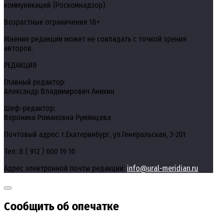
коммуникаций (Роскомнадзор)
Возрастные ограничения 18+
Мнение редакции может не совпадать с точкой зрения
авторов.
РЕДАКЦИЯ
Главный редактор:
Александр Владимирович Аникин
Шеф-редактор:
Вероника Романовна Румянцева
Почтовый адрес: г.Екатеринбург, ул.Генеральская, 3-201
Тел: 8 ( 912 ) 600 19 10
Адрес электронной почты редакции:
info@ural-meridian.ru
Сообщить об опечатке