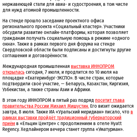
нержавеющей стали для авиа- и судостроения, в том числе
для нужд атомной промышленности.
На стенде прошло заседание проектного офиса
регионального проекта «Социальный кластер». Участники
обсудили развитие онлайн-платформы, которая позволяет
гражданам получать социальную помощь в режиме «одного
окна». Также в рамках первого дня форума на стенде
Свердловской области были подписаны и достигнуты другие
соглашения и договорённости.
Международная промышленная
выставка ИННОПРОМ
открылась
сегодня, 7 июля, и продлится по 10 июля на
площадке «Екатеринбург-ЭКСПО». В числе стран, которые
подтвердили своё участие, — Беларусь, Казахстан, Киргизия,
Узбекистан, а также страны Азии и Африки.
В этом году ИННОПРОМ в пятый раз подряд
посетит глава
правительства России Михаил Мишустин.
Его визит ожидается
завтра, 8 июля. Также ИА «Уральский меридиан» писало, что
в
рамках выставки пройдёт традиционный губернаторский
приём
в «Ельцин Центре» с продолжением в отеле Hyatt
Regency. Хедлайнером вечера станет группа «Уматурман».