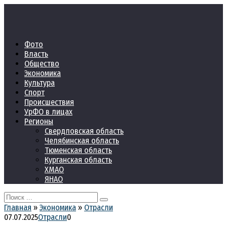
Перейти
к
контенту
Фото
Власть
Общество
Экономика
Культура
Спорт
Происшествия
УрФО в лицах
Регионы
Свердловская область
Челябинская область
Тюменская область
Курганская область
ХМАО
ЯНАО
Search
for:
Главная
»
Экономика
»
Отрасли
07.07.2025
Отрасли
0