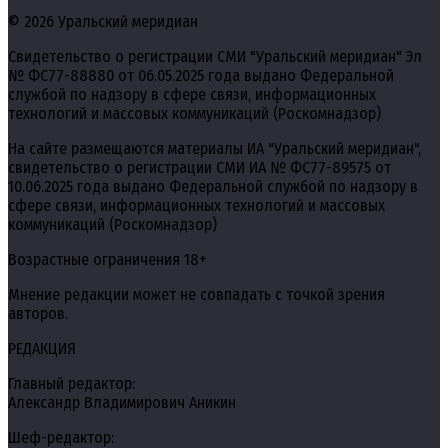
© 2026 Уральский меридиан
Свидетельство о регистрации СМИ "Уральский меридиан" Эл
№ ФС77-88880 от 06.05.2025 года выдано Федеральной
службой по надзору в сфере связи, информационных
технологий и массовых коммуникаций (Роскомнадзор)
На сайте размещаются материалы ИА "Уральский меридиан",
свидетельство о регистрации СМИ ИА № ФС77-89575 от
10.06.2025 года выдано Федеральной службой по надзору в
сфере связи, информационных технологий и массовых
коммуникаций (Роскомнадзор)
Возрастные ограничения 18+
Мнение редакции может не совпадать с точкой зрения
авторов.
РЕДАКЦИЯ
Главный редактор:
Александр Владимирович Аникин
Шеф-редактор: