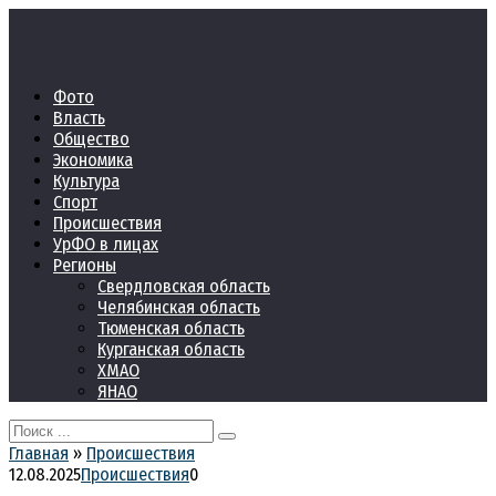
Перейти
к
контенту
Фото
Власть
Общество
Экономика
Культура
Спорт
Происшествия
УрФО в лицах
Регионы
Свердловская область
Челябинская область
Тюменская область
Курганская область
ХМАО
ЯНАО
Search
for:
Главная
»
Происшествия
12.08.2025
Происшествия
0