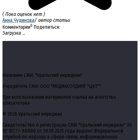
( Пока оценок нет )
Анна Чудинова
/ автор статьи
0
Комментарии
Поделиться:
Загрузка ...
Название СМИ: "Уральский меридиан"
Учредитель СМИ: ООО "МЕДИАХОЛДИНГ "ЦКТ""
При использовании материалов ссылка на агентство
обязательна
© 2026 Уральский меридиан
Свидетельство о регистрации СМИ "Уральский меридиан" Эл
№ ФС77-88880 от 06.05.2025 года выдано Федеральной
службой по надзору в сфере связи, информационных