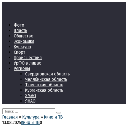
Перейти
к
контенту
Фото
Власть
Общество
Экономика
Культура
Спорт
Происшествия
УрФО в лицах
Регионы
Свердловская область
Челябинская область
Тюменская область
Курганская область
ХМАО
ЯНАО
Search
for:
Главная
»
Культура
»
Кино и ТВ
13.08.2025
Кино и ТВ
0