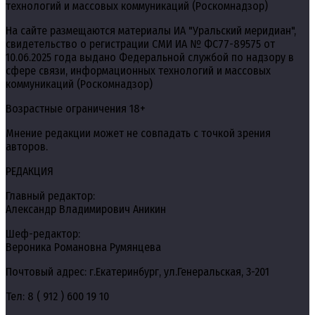
технологий и массовых коммуникаций (Роскомнадзор)
На сайте размещаются материалы ИА "Уральский меридиан",
свидетельство о регистрации СМИ ИА № ФС77-89575 от
10.06.2025 года выдано Федеральной службой по надзору в
сфере связи, информационных технологий и массовых
коммуникаций (Роскомнадзор)
Возрастные ограничения 18+
Мнение редакции может не совпадать с точкой зрения
авторов.
РЕДАКЦИЯ
Главный редактор:
Александр Владимирович Аникин
Шеф-редактор:
Вероника Романовна Румянцева
Почтовый адрес: г.Екатеринбург, ул.Генеральская, 3-201
Тел: 8 ( 912 ) 600 19 10