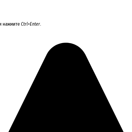
 и нажмите
Ctrl+Enter
.