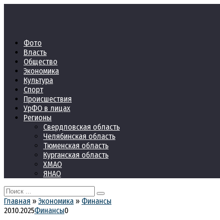
Перейти
к
контенту
Фото
Власть
Общество
Экономика
Культура
Спорт
Происшествия
УрФО в лицах
Регионы
Свердловская область
Челябинская область
Тюменская область
Курганская область
ХМАО
ЯНАО
Search
for:
Главная
»
Экономика
»
Финансы
20.10.2025
Финансы
0