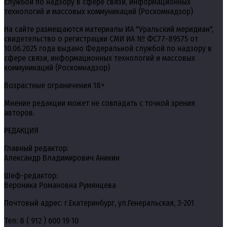
службой по надзору в сфере связи, информационных
технологий и массовых коммуникаций (Роскомнадзор)
На сайте размещаются материалы ИА "Уральский меридиан",
свидетельство о регистрации СМИ ИА № ФС77-89575 от
10.06.2025 года выдано Федеральной службой по надзору в
сфере связи, информационных технологий и массовых
коммуникаций (Роскомнадзор)
Возрастные ограничения 18+
Мнение редакции может не совпадать с точкой зрения
авторов.
РЕДАКЦИЯ
Главный редактор:
Александр Владимирович Аникин
Шеф-редактор:
Вероника Романовна Румянцева
Почтовый адрес: г.Екатеринбург, ул.Генеральская, 3-201
Тел: 8 ( 912 ) 600 19 10