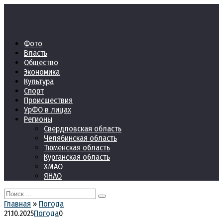
Перейти
к
контенту
Фото
Власть
Общество
Экономика
Культура
Спорт
Происшествия
УрФО в лицах
Регионы
Свердловская область
Челябинская область
Тюменская область
Курганская область
ХМАО
ЯНАО
Search
for:
Главная
»
Погода
21.10.2025
Погода
0