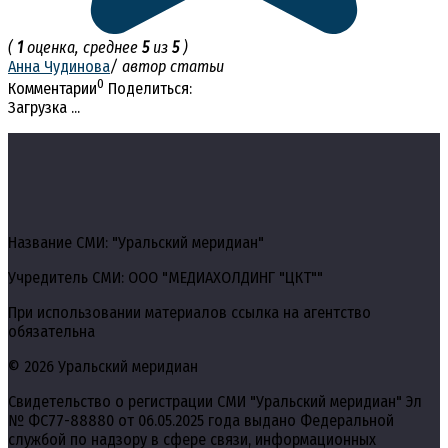
(
1
оценка, среднее
5
из
5
)
Анна Чудинова
/ автор статьи
0
Комментарии
Поделиться:
Загрузка ...
Название СМИ: "Уральский меридиан"
Учредитель СМИ: ООО "МЕДИАХОЛДИНГ "ЦКТ""
При использовании материалов ссылка на агентство
обязательна
© 2026 Уральский меридиан
Свидетельство о регистрации СМИ "Уральский меридиан" Эл
№ ФС77-88880 от 06.05.2025 года выдано Федеральной
службой по надзору в сфере связи, информационных