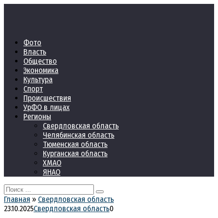
Перейти
к
контенту
Фото
Власть
Общество
Экономика
Культура
Спорт
Происшествия
УрФО в лицах
Регионы
Свердловская область
Челябинская область
Тюменская область
Курганская область
ХМАО
ЯНАО
Search
for:
Главная
»
Свердловская область
23.10.2025
Свердловская область
0