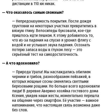
дистанции в 110 км никак.
— Что оказалось самым сложным?
— Непредсказуемость покрытия. После дождя
грунтовки на некоторых участках превратились в
вязкую глину. Велосипеды буксовали, кое-где
пришлось идти пешком. К этому добавилось то,
что из-за падения на спуске я уронил флягу с
водой и не услышал звука падения. Осознать
потерю запаса воды в глухом лесу — это
серьёзный тест на самодостаточность.
— А что вдохновило?
— Природа Урала! Мы наслаждались обилием
черники и грибов, разнообразием пейзажей, в
которых мощные сосны сменялись светлыми
березовыми рощами. Но больше всего вдохновили
люди! В деревне Аверино хозяйка гостевого дома
Ксения, увидев наши жесты, моментально перешла
на общение через смартфон. Её участие — важное
напоминание, что настоящая связь возможна даже
без слов.