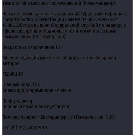
технологий и массовых коммуникаций (Роскомнадзор)
На сайте размещаются материалы ИА "Уральский меридиан",
свидетельство о регистрации СМИ ИА № ФС77-89575 от
10.06.2025 года выдано Федеральной службой по надзору в
сфере связи, информационных технологий и массовых
коммуникаций (Роскомнадзор)
Возрастные ограничения 18+
Мнение редакции может не совпадать с точкой зрения
авторов.
РЕДАКЦИЯ
Главный редактор:
Александр Владимирович Аникин
Шеф-редактор:
Вероника Романовна Румянцева
Почтовый адрес: г.Екатеринбург, ул.Генеральская, 3-201
Тел: 8 ( 912 ) 600 19 10