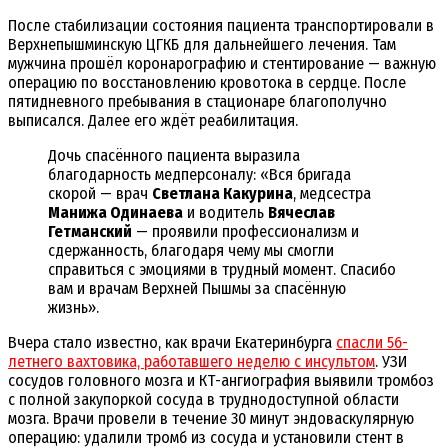
После стабилизации состояния пациента транспортировали в
Верхнепышминскую ЦГКБ для дальнейшего лечения. Там
мужчина прошёл коронарографию и стентирование — важную
операцию по восстановлению кровотока в сердце. После
пятидневного пребывания в стационаре благополучно
выписался. Далее его ждёт реабилитация.
Дочь спасённого пациента выразила
благодарность медперсоналу: «Вся бригада
скорой — врач
Светлана Какурина
, медсестра
Манижа Одинаева
и водитель
Вячеслав
Гетманский
— проявили профессионализм и
сдержанность, благодаря чему мы смогли
справиться с эмоциями в трудный момент. Спасибо
вам и врачам Верхней Пышмы за спасённую
жизнь».
Вчера стало известно, как врачи Екатеринбурга
спасли 56-
летнего вахтовика, работавшего неделю с инсультом
. УЗИ
сосудов головного мозга и КТ-ангиография выявили тромбоз
с полной закупоркой сосуда в труднодоступной области
мозга. Врачи провели в течение 30 минут эндоваскулярную
операцию: удалили тромб из сосуда и установили стент в