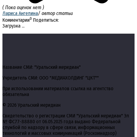
( Пока оценок нет )
Лариса Ангелина
/ автор статьи
0
Комментарии
Поделиться:
Загрузка ...
Название СМИ: "Уральский меридиан"
Учредитель СМИ: ООО "МЕДИАХОЛДИНГ "ЦКТ""
При использовании материалов ссылка на агентство
обязательна
© 2026 Уральский меридиан
Свидетельство о регистрации СМИ "Уральский меридиан" Эл
№ ФС77-88880 от 06.05.2025 года выдано Федеральной
службой по надзору в сфере связи, информационных
технологий и массовых коммуникаций (Роскомнадзор)