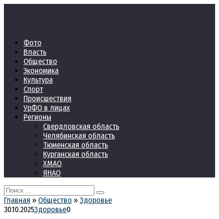
Перейти
к
контенту
Фото
Власть
Общество
Экономика
Культура
Спорт
Происшествия
УрФО в лицах
Регионы
Свердловская область
Челябинская область
Тюменская область
Курганская область
ХМАО
ЯНАО
Search
for:
Главная
»
Общество
»
Здоровье
30.10.2025
Здоровье
0