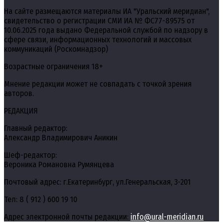
На сайте размещаются материалы ИА "Уральский меридиан",
свидетельство о регистрации СМИ ИА № ФС77-89575 от
10.06.2025 года выдано Федеральной службой по надзору в
сфере связи, информационных технологий и массовых
коммуникаций (Роскомнадзор)
Возрастные ограничения 18+
Мнение редакции может не совпадать с точкой зрения
авторов.
РЕДАКЦИЯ
Главный редактор:
Александр Владимирович Аникин
Шеф-редактор:
Вероника Романовна Румянцева
Почтовый адрес: г.Екатеринбург, ул.Генеральская, 3-201
Тел: 8 ( 912 ) 600 19 10
Адрес электронной почты редакции:
info@ural-meridian.ru