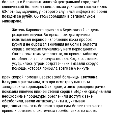
больницы и Верхнепышминской центральной городской
клинической больницы совместными усилиями спасла жизнь
63-летнему мужчине, у которого случился инфаркт во время
поездки за рулём. Об этом сообщили в региональном
Минздраве.
Житель Карпинска приехал в Берёзовский на день
рождения внучки. Во время поездки мужчина
испытывал нервное напряжение из-за пробок,
курил и не обращал внимания на боли в области
сердца, которые случались у него периодически.
Считая симптомы усталостью, он принял таблетку,
но облегчения не почувствовал. Когда состояние
ухудшилось, утром родственники вызвали скорую
помощь, которая прибыла всего за 4 минуты.
Врач скорой помощи Берёзовской больницы
Светлана
Какурина
рассказала, что при осмотре у пациента
заподозрили коронарный синдром, а электрокардиограмма
показала ишемию нижней стенки сердца. Медики сразу начали
необходимые процедуры: обеспечили доступ к вене,
обезболили, ввели антикоагулянты и, учитывая
продолжительность болевого приступа более трёх часов,
приняли решение о системном тромболизисе на месте.