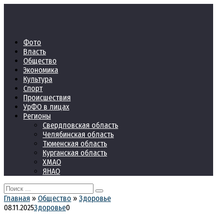
Перейти
к
контенту
Фото
Власть
Общество
Экономика
Культура
Спорт
Происшествия
УрФО в лицах
Регионы
Свердловская область
Челябинская область
Тюменская область
Курганская область
ХМАО
ЯНАО
Search
for:
Главная
»
Общество
»
Здоровье
08.11.2025
Здоровье
0