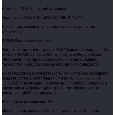
Название СМИ: "Уральский меридиан"
Учредитель СМИ: ООО "МЕДИАХОЛДИНГ "ЦКТ""
При использовании материалов ссылка на агентство
обязательна
© 2026 Уральский меридиан
Свидетельство о регистрации СМИ "Уральский меридиан" Эл
№ ФС77-88880 от 06.05.2025 года выдано Федеральной
службой по надзору в сфере связи, информационных
технологий и массовых коммуникаций (Роскомнадзор)
На сайте размещаются материалы ИА "Уральский меридиан",
свидетельство о регистрации СМИ ИА № ФС77-89575 от
10.06.2025 года выдано Федеральной службой по надзору в
сфере связи, информационных технологий и массовых
коммуникаций (Роскомнадзор)
Возрастные ограничения 18+
Мнение редакции может не совпадать с точкой зрения