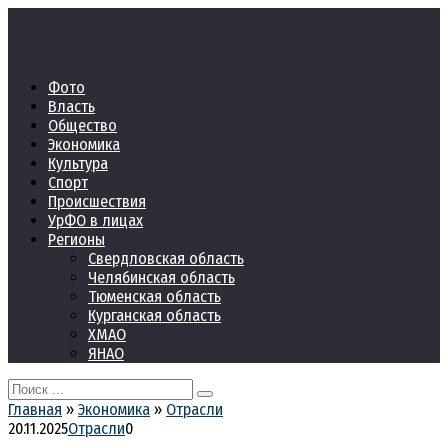
Перейти
к
контенту
Фото
Власть
Общество
Экономика
Культура
Спорт
Происшествия
УрФО в лицах
Регионы
Свердловская область
Челябинская область
Тюменская область
Курганская область
ХМАО
ЯНАО
Search
for:
Главная
»
Экономика
»
Отрасли
20.11.2025
Отрасли
0