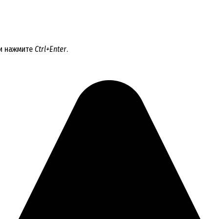
 и нажмите
Ctrl+Enter
.