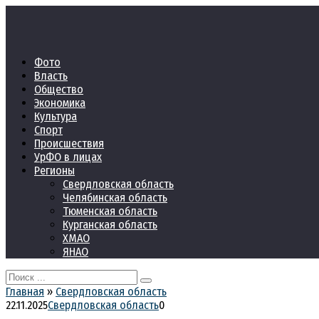
Перейти
к
контенту
Фото
Власть
Общество
Экономика
Культура
Спорт
Происшествия
УрФО в лицах
Регионы
Свердловская область
Челябинская область
Тюменская область
Курганская область
ХМАО
ЯНАО
Search
for:
Главная
»
Свердловская область
22.11.2025
Свердловская область
0