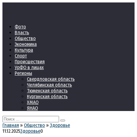
Перейти
к
контенту
Фото
Власть
Общество
Экономика
Культура
Спорт
Происшествия
УрФО в лицах
Регионы
Свердловская область
Челябинская область
Тюменская область
Курганская область
ХМАО
ЯНАО
Search
for:
Главная
»
Общество
»
Здоровье
11.12.2025
Здоровье
0