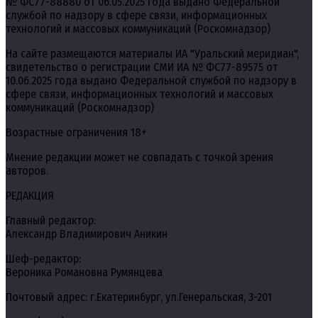
№ ФС77-88880 от 06.05.2025 года выдано Федеральной
службой по надзору в сфере связи, информационных
технологий и массовых коммуникаций (Роскомнадзор)
На сайте размещаются материалы ИА "Уральский меридиан",
свидетельство о регистрации СМИ ИА № ФС77-89575 от
10.06.2025 года выдано Федеральной службой по надзору в
сфере связи, информационных технологий и массовых
коммуникаций (Роскомнадзор)
Возрастные ограничения 18+
Мнение редакции может не совпадать с точкой зрения
авторов.
РЕДАКЦИЯ
Главный редактор:
Александр Владимирович Аникин
Шеф-редактор:
Вероника Романовна Румянцева
Почтовый адрес: г.Екатеринбург, ул.Генеральская, 3-201