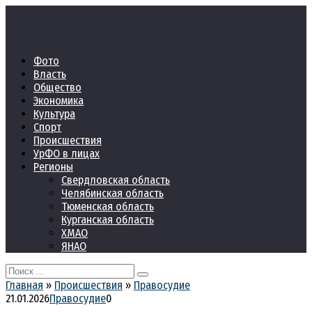
Перейти
к
контенту
Фото
Власть
Общество
Экономика
Культура
Спорт
Происшествия
УрФО в лицах
Регионы
Свердловская область
Челябинская область
Тюменская область
Курганская область
ХМАО
ЯНАО
Search
for:
Главная
»
Происшествия
»
Правосудие
21.01.2026
Правосудие
0