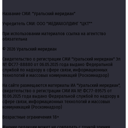
Название СМИ: "Уральский меридиан"
Учредитель СМИ: ООО "МЕДИАХОЛДИНГ "ЦКТ""
При использовании материалов ссылка на агентство
обязательна
© 2026 Уральский меридиан
Свидетельство о регистрации СМИ "Уральский меридиан" Эл
№ ФС77-88880 от 06.05.2025 года выдано Федеральной
службой по надзору в сфере связи, информационных
технологий и массовых коммуникаций (Роскомнадзор)
На сайте размещаются материалы ИА "Уральский меридиан",
свидетельство о регистрации СМИ ИА № ФС77-89575 от
10.06.2025 года выдано Федеральной службой по надзору в
сфере связи, информационных технологий и массовых
коммуникаций (Роскомнадзор)
Возрастные ограничения 18+
Мнение редакции может не совпадать с точкой зрения