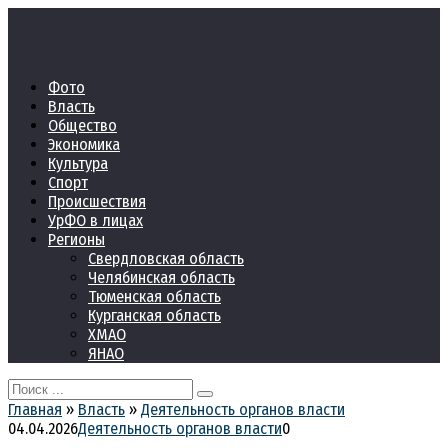
Перейти
к
контенту
Фото
Власть
Общество
Экономика
Культура
Спорт
Происшествия
УрФО в лицах
Регионы
Свердловская область
Челябинская область
Тюменская область
Курганская область
ХМАО
ЯНАО
Search
for:
Главная
»
Власть
»
Деятельность органов власти
04.04.2026
Деятельность органов власти
0