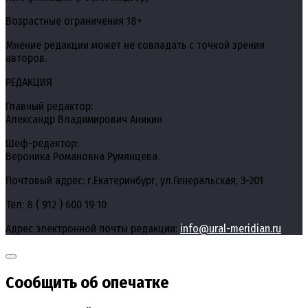
Возрастные ограничения 18+
Мнение редакции может не совпадать с точкой зрения
авторов.
РЕДАКЦИЯ
Главный редактор:
Александр Владимирович Аникин
Шеф-редактор:
Вероника Романовна Румянцева
Почтовый адрес: г.Екатеринбург, ул.Генеральская, 3-201
Тел: 8 ( 912 ) 600 19 10
Адрес электронной почты редакции:
info@ural-meridian.ru
Сообщить об опечатке