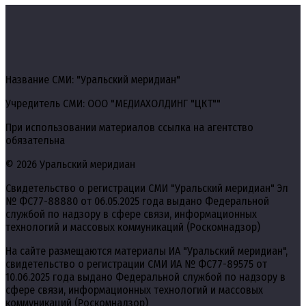
Название СМИ: "Уральский меридиан"
Учредитель СМИ: ООО "МЕДИАХОЛДИНГ "ЦКТ""
При использовании материалов ссылка на агентство
обязательна
© 2026 Уральский меридиан
Свидетельство о регистрации СМИ "Уральский меридиан" Эл
№ ФС77-88880 от 06.05.2025 года выдано Федеральной
службой по надзору в сфере связи, информационных
технологий и массовых коммуникаций (Роскомнадзор)
На сайте размещаются материалы ИА "Уральский меридиан",
свидетельство о регистрации СМИ ИА № ФС77-89575 от
10.06.2025 года выдано Федеральной службой по надзору в
сфере связи, информационных технологий и массовых
коммуникаций (Роскомнадзор)