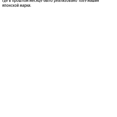
где в прошлом месяце было реализовано 1089 машин
японской марки.