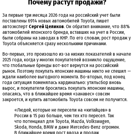
Почему растут продажи?
За первые три месяца 2026 года на российский учет были
поставлены 6914 новых автомобилей
Toyota, пишет
автоэксперт
Сергей Целиков
. Он обратил внимание, что 88%
автомобилей японского бренда, вставших на учет в России,
были собраны на заводах в КНР. По его словам, рост продаж у
Toyota объясняется сразу несколькими причинами.
Во-первых, это произошло из-за низких показателей в начале
2025 года, когда у многих покупателей возникло ощущение,
что глобальные бренды вот-вот вернутся на российский
рынок. Поэтому покупать японские машины никто не спешил —
ждали наиболее выгодного момента. Во-вторых, под конец
года ситуация поменялась кардинально: утильсбор вновь
вырос, и покупатели бросились покупать японские машины,
опасаясь, что в ближайшее время «занавес» совсем
закроется, и купить автомобиль
Toyota совсем не получится.
«Людей, которые не пересели на «китайцев» в
России в 15 раз больше, чем тех кто пересел. Так
что потенциал для
Toyota
, Mazda, Volkswagen,
Skoda, Honda, BMW и даже Mercedes-Benz огромен.
В ближайшее время рост ввоза и продаж