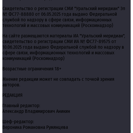
Свидетельство о регистрации СМИ "Уральский меридиан" Эл
№ ФС77-88880 от 06.05.2025 года выдано Федеральной
службой по надзору в сфере связи, информационных
технологий и массовых коммуникаций (Роскомнадзор)
На сайте размещаются материалы ИА "Уральский меридиан",
свидетельство о регистрации СМИ ИА № ФС77-89575 от
10.06.2025 года выдано Федеральной службой по надзору в
сфере связи, информационных технологий и массовых
коммуникаций (Роскомнадзор)
Возрастные ограничения 18+
Мнение редакции может не совпадать с точкой зрения
авторов.
РЕДАКЦИЯ
Главный редактор:
Александр Владимирович Аникин
Шеф-редактор:
Вероника Романовна Румянцева