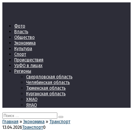
Перейти
к
контенту
Фото
Власть
Общество
Экономика
Культура
Спорт
Происшествия
УрФО в лицах
Регионы
Свердловская область
Челябинская область
Тюменская область
Курганская область
ХМАО
ЯНАО
Search
for:
Главная
»
Экономика
»
Транспорт
13.04.2026
Транспорт
0