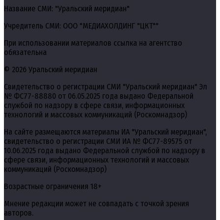
Название СМИ: "Уральский меридиан"
Учредитель СМИ: ООО "МЕДИАХОЛДИНГ "ЦКТ""
При использовании материалов ссылка на агентство
обязательна
© 2026 Уральский меридиан
Свидетельство о регистрации СМИ "Уральский меридиан" Эл
№ ФС77-88880 от 06.05.2025 года выдано Федеральной
службой по надзору в сфере связи, информационных
технологий и массовых коммуникаций (Роскомнадзор)
На сайте размещаются материалы ИА "Уральский меридиан",
свидетельство о регистрации СМИ ИА № ФС77-89575 от
10.06.2025 года выдано Федеральной службой по надзору в
сфере связи, информационных технологий и массовых
коммуникаций (Роскомнадзор)
Возрастные ограничения 18+
Мнение редакции может не совпадать с точкой зрения
авторов.