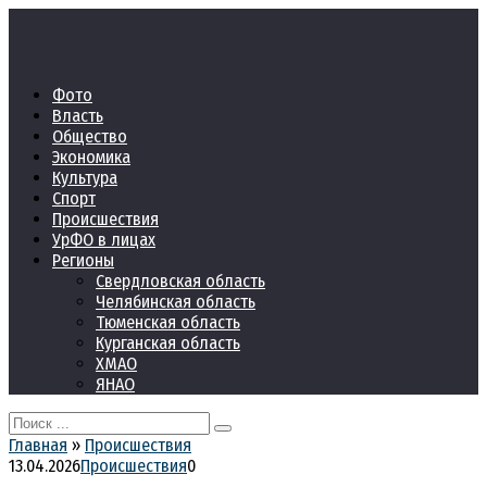
Перейти
к
контенту
Фото
Власть
Общество
Экономика
Культура
Спорт
Происшествия
УрФО в лицах
Регионы
Свердловская область
Челябинская область
Тюменская область
Курганская область
ХМАО
ЯНАО
Search
for:
Главная
»
Происшествия
13.04.2026
Происшествия
0