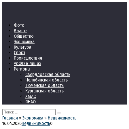
Перейти
к
контенту
Фото
Власть
Общество
Экономика
Культура
Спорт
Происшествия
УрФО в лицах
Регионы
Свердловская область
Челябинская область
Тюменская область
Курганская область
ХМАО
ЯНАО
Search
for:
Главная
»
Экономика
»
Недвижимость
16.04.2026
Недвижимость
0