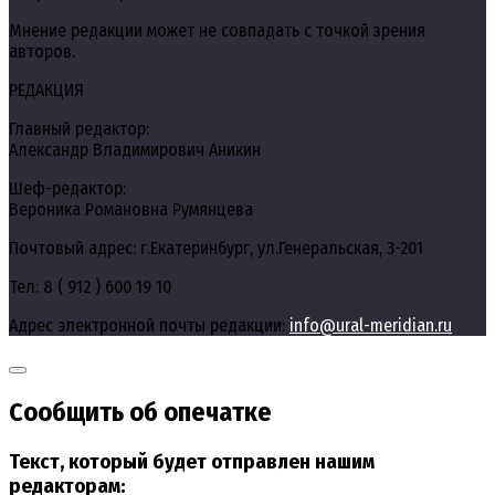
Мнение редакции может не совпадать с точкой зрения
авторов.
РЕДАКЦИЯ
Главный редактор:
Александр Владимирович Аникин
Шеф-редактор:
Вероника Романовна Румянцева
Почтовый адрес: г.Екатеринбург, ул.Генеральская, 3-201
Тел: 8 ( 912 ) 600 19 10
Адрес электронной почты редакции:
info@ural-meridian.ru
Сообщить об опечатке
Текст, который будет отправлен нашим
редакторам: