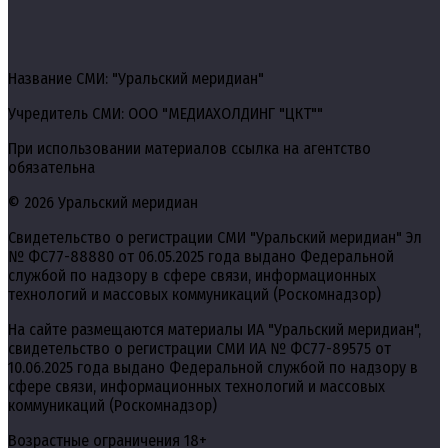
Название СМИ: "Уральский меридиан"
Учредитель СМИ: ООО "МЕДИАХОЛДИНГ "ЦКТ""
При использовании материалов ссылка на агентство
обязательна
© 2026 Уральский меридиан
Свидетельство о регистрации СМИ "Уральский меридиан" Эл
№ ФС77-88880 от 06.05.2025 года выдано Федеральной
службой по надзору в сфере связи, информационных
технологий и массовых коммуникаций (Роскомнадзор)
На сайте размещаются материалы ИА "Уральский меридиан",
свидетельство о регистрации СМИ ИА № ФС77-89575 от
10.06.2025 года выдано Федеральной службой по надзору в
сфере связи, информационных технологий и массовых
коммуникаций (Роскомнадзор)
Возрастные ограничения 18+