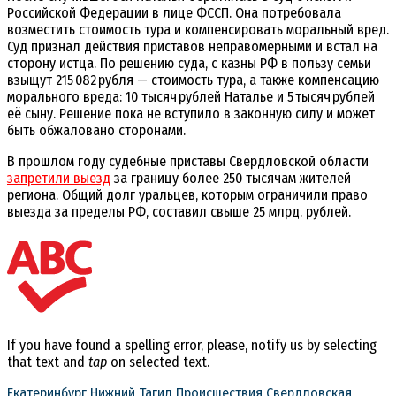
Российской Федерации в лице ФССП. Она потребовала
возместить стоимость тура и компенсировать моральный вред.
Суд признал действия приставов неправомерными и встал на
сторону истца. По решению суда, с казны РФ в пользу семьи
взыщут 215 082 рубля — стоимость тура, а также компенсацию
морального вреда: 10 тысяч рублей Наталье и 5 тысяч рублей
её сыну. Решение пока не вступило в законную силу и может
быть обжаловано сторонами.
В прошлом году судебные приставы Свердловской области
запретили выезд
за границу более 250 тысячам жителей
региона. Общий долг уральцев, которым ограничили право
выезда за пределы РФ, составил свыше 25 млрд. рублей.
If you have found a spelling error, please, notify us by selecting
that text and
tap
on selected text.
Екатеринбург
Нижний Тагил
Происшествия
Свердловская