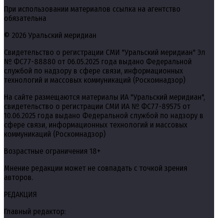
При использовании материалов ссылка на агентство
обязательна
© 2026 Уральский меридиан
Свидетельство о регистрации СМИ "Уральский меридиан" Эл
№ ФС77-88880 от 06.05.2025 года выдано Федеральной
службой по надзору в сфере связи, информационных
технологий и массовых коммуникаций (Роскомнадзор)
На сайте размещаются материалы ИА "Уральский меридиан",
свидетельство о регистрации СМИ ИА № ФС77-89575 от
10.06.2025 года выдано Федеральной службой по надзору в
сфере связи, информационных технологий и массовых
коммуникаций (Роскомнадзор)
Возрастные ограничения 18+
Мнение редакции может не совпадать с точкой зрения
авторов.
РЕДАКЦИЯ
Главный редактор: