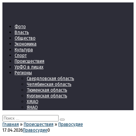
Перейти
к
контенту
Фото
Власть
Общество
Экономика
Культура
Спорт
Происшествия
УрФО в лицах
Регионы
Свердловская область
Челябинская область
Тюменская область
Курганская область
ХМАО
ЯНАО
Search
for:
Главная
»
Происшествия
»
Правосудие
17.04.2026
Правосудие
0