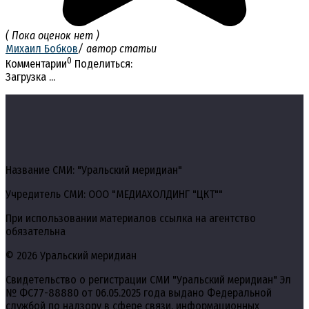
( Пока оценок нет )
Михаил Бобков
/ автор статьи
0
Комментарии
Поделиться:
Загрузка ...
Название СМИ: "Уральский меридиан"
Учредитель СМИ: ООО "МЕДИАХОЛДИНГ "ЦКТ""
При использовании материалов ссылка на агентство
обязательна
© 2026 Уральский меридиан
Свидетельство о регистрации СМИ "Уральский меридиан" Эл
№ ФС77-88880 от 06.05.2025 года выдано Федеральной
службой по надзору в сфере связи, информационных