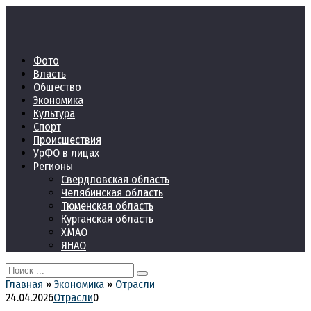
Перейти
к
контенту
Фото
Власть
Общество
Экономика
Культура
Спорт
Происшествия
УрФО в лицах
Регионы
Свердловская область
Челябинская область
Тюменская область
Курганская область
ХМАО
ЯНАО
Search
for:
Главная
»
Экономика
»
Отрасли
24.04.2026
Отрасли
0