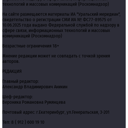
технологий и массовых коммуникаций (Роскомнадзор)
На сайте размещаются материалы ИА "Уральский меридиан",
свидетельство о регистрации СМИ ИА № ФС77-89575 от
10.06.2025 года выдано Федеральной службой по надзору в
сфере связи, информационных технологий и массовых
коммуникаций (Роскомнадзор)
Возрастные ограничения 18+
Мнение редакции может не совпадать с точкой зрения
авторов.
РЕДАКЦИЯ
Главный редактор:
Александр Владимирович Аникин
Шеф-редактор:
Вероника Романовна Румянцева
Почтовый адрес: г.Екатеринбург, ул.Генеральская, 3-201
Тел: 8 ( 912 ) 600 19 10