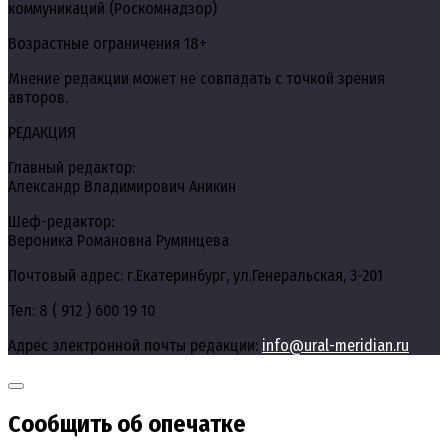
коммуникаций (Роскомнадзор)
Возрастные ограничения 18+
Мнение редакции может не совпадать с точкой зрения
авторов.
РЕДАКЦИЯ
Главный редактор:
Александр Владимирович Аникин
Шеф-редактор:
Вероника Романовна Румянцева
Почтовый адрес: г.Екатеринбург, ул.Генеральская, 3-201
Тел: 8 ( 912 ) 600 19 10
Адрес электронной почты редакции:
info@ural-meridian.ru
Сообщить об опечатке