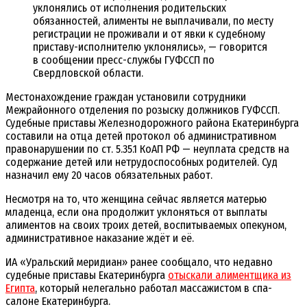
уклонялись от исполнения родительских
обязанностей, алименты не выплачивали, по месту
регистрации не проживали и от явки к судебному
приставу-исполнителю уклонялись», — говорится
в сообщении пресс-службы ГУФССП по
Свердловской области.
Местонахождение граждан установили сотрудники
Межрайонного отделения по розыску должников ГУФССП.
Судебные приставы Железнодорожного района Екатеринбурга
составили на отца детей протокол об административном
правонарушении по ст. 5.35.1 КоАП РФ — неуплата средств на
содержание детей или нетрудоспособных родителей. Суд
назначил ему 20 часов обязательных работ.
Несмотря на то, что женщина сейчас является матерью
младенца, если она продолжит уклоняться от выплаты
алиментов на своих троих детей, воспитываемых опекуном,
административное наказание ждёт и её.
ИА «Уральский меридиан» ранее сообщало, что недавно
судебные приставы Екатеринбурга
отыскали алиментщика из
Египта
, который нелегально работал массажистом в спа-
салоне Екатеринбурга.