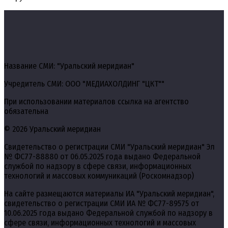
Название СМИ: "Уральский меридиан"
Учредитель СМИ: ООО "МЕДИАХОЛДИНГ "ЦКТ""
При использовании материалов ссылка на агентство
обязательна
© 2026 Уральский меридиан
Свидетельство о регистрации СМИ "Уральский меридиан" Эл
№ ФС77-88880 от 06.05.2025 года выдано Федеральной
службой по надзору в сфере связи, информационных
технологий и массовых коммуникаций (Роскомнадзор)
На сайте размещаются материалы ИА "Уральский меридиан",
свидетельство о регистрации СМИ ИА № ФС77-89575 от
10.06.2025 года выдано Федеральной службой по надзору в
сфере связи, информационных технологий и массовых