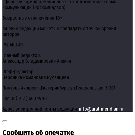
сфере связи, информационных технологий и массовых
коммуникаций (Роскомнадзор)
Возрастные ограничения 18+
Мнение редакции может не совпадать с точкой зрения
авторов.
РЕДАКЦИЯ
Главный редактор:
Александр Владимирович Аникин
Шеф-редактор:
Вероника Романовна Румянцева
Почтовый адрес: г.Екатеринбург, ул.Генеральская, 3-201
Тел: 8 ( 912 ) 600 19 10
Адрес электронной почты редакции:
info@ural-meridian.ru
Сообщить об опечатке