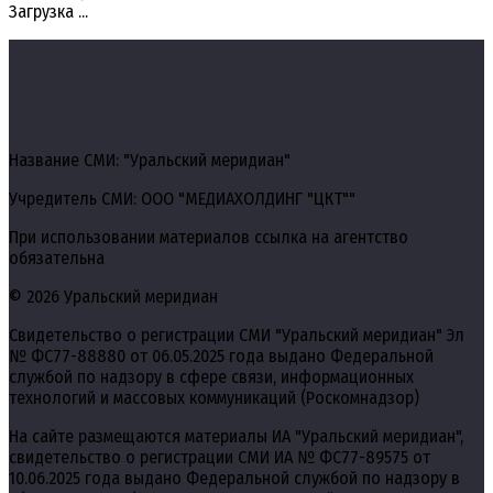
Загрузка ...
Название СМИ: "Уральский меридиан"
Учредитель СМИ: ООО "МЕДИАХОЛДИНГ "ЦКТ""
При использовании материалов ссылка на агентство
обязательна
© 2026 Уральский меридиан
Свидетельство о регистрации СМИ "Уральский меридиан" Эл
№ ФС77-88880 от 06.05.2025 года выдано Федеральной
службой по надзору в сфере связи, информационных
технологий и массовых коммуникаций (Роскомнадзор)
На сайте размещаются материалы ИА "Уральский меридиан",
свидетельство о регистрации СМИ ИА № ФС77-89575 от
10.06.2025 года выдано Федеральной службой по надзору в