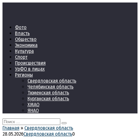
Перейти
к
контенту
Фото
Власть
Общество
Экономика
Культура
Спорт
Происшествия
УрФО в лицах
Регионы
Свердловская область
Челябинская область
Тюменская область
Курганская область
ХМАО
ЯНАО
Search
for:
Главная
»
Свердловская область
28.05.2026
Свердловская область
0