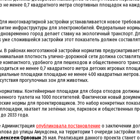
 не менее 0,7 квадратного метра спортивных площадок на кажд
ля многоквартирной застройки устанавливается новое требован
витие инфраструктуры для электромобилей. Федеральные нормы,
Одновременно город делает ставку на экологичный транспорт. 
 уже сложившейся застройки этот показатель должен составлят
 В районах многоэтажной застройки норматив предусматривает п
минимальная плотность улично-дорожной сети должна составлят
е компактного, удобного для пешеходов и общественного транс
одиться не менее 0,7 квадратного метра детских игровых площ
циальные площадки площадью не менее 400 квадратных метров. 
сутствия прогулочных зон для животных.
ормативы. Контейнерные площадки для сбора отходов должны на
енного туалета на 1000 посетителей. Фактически новый докуме
ические нормы для проектировщиков. Это набор конкретных показ
площадки, хватает ли зелёных зон, парковок и общественных пр
о 2033 года.
ге Администрация
опубликовала постановление
о заключении дол
алова до улицы Амундсена, на территории 1 очереди застройки 
Алексеем Орловым
26 мая. Реализация данного проекта станет 