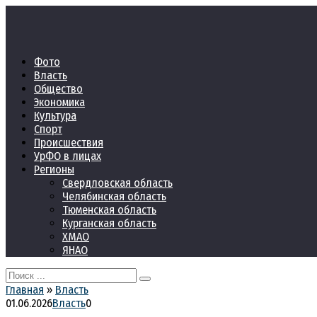
Перейти
к
контенту
Фото
Власть
Общество
Экономика
Культура
Спорт
Происшествия
УрФО в лицах
Регионы
Свердловская область
Челябинская область
Тюменская область
Курганская область
ХМАО
ЯНАО
Search
for:
Главная
»
Власть
01.06.2026
Власть
0