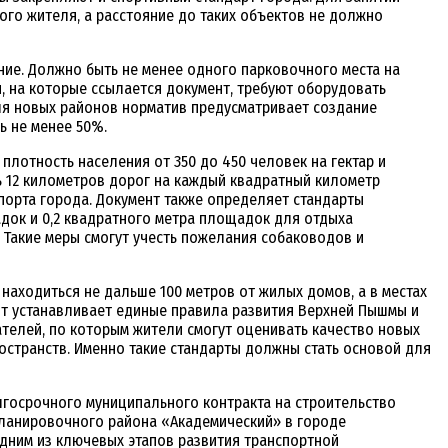
ого жителя, а расстояние до таких объектов не должно
ие. Должно быть не менее одного парковочного места на
 на которые ссылается документ, требуют оборудовать
Для новых районов норматив предусматривает создание
ь не менее 50%.
лотность населения от 350 до 450 человек на гектар и
ь 12 километров дорог на каждый квадратный километр
порта города. Документ также определяет стандарты
адок и 0,2 квадратного метра площадок для отдыха
Такие меры смогут учесть пожелания собаководов и
ходиться не дальше 100 метров от жилых домов, а в местах
нт устанавливает единые правила развития Верхней Пышмы и
ателей, по которым жители смогут оценивать качество новых
остранств. Именно такие стандарты должны стать основой для
госрочного муниципального контракта на строительство
планировочного района «Академический» в городе
одним из ключевых этапов развития транспортной