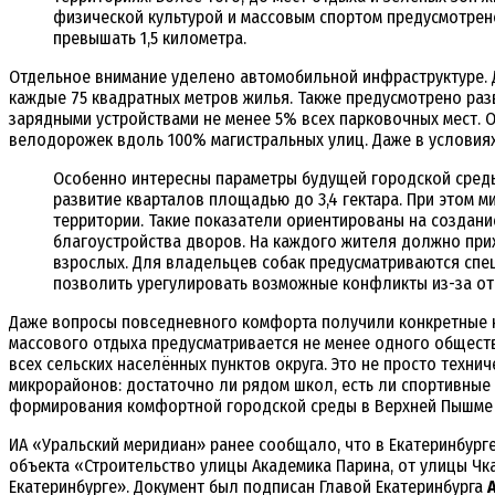
физической культурой и массовым спортом предусмотрено
превышать 1,5 километра.
Отдельное внимание уделено автомобильной инфраструктуре. Д
каждые 75 квадратных метров жилья. Также предусмотрено раз
зарядными устройствами не менее 5% всех парковочных мест. 
велодорожек вдоль 100% магистральных улиц. Даже в условиях
Особенно интересны параметры будущей городской среды.
развитие кварталов площадью до 3,4 гектара. При этом 
территории. Такие показатели ориентированы на создани
благоустройства дворов. На каждого жителя должно прих
взрослых. Для владельцев собак предусматриваются спе
позволить урегулировать возможные конфликты из-за от
Даже вопросы повседневного комфорта получили конкретные н
массового отдыха предусматривается не менее одного обществ
всех сельских населённых пунктов округа. Это не просто техн
микрорайонов: достаточно ли рядом школ, есть ли спортивные 
формирования комфортной городской среды в Верхней Пышме д
ИА «Уральский меридиан» ранее сообщало, что в Екатеринбур
объекта «Строительство улицы Академика Парина, от улицы Чк
Екатеринбурге». Документ был подписан Главой Екатеринбурга