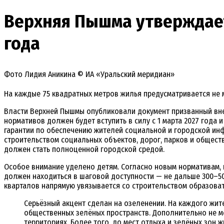
Верхняя Пышма утверждает
года
Фото Лидия Аникина © ИА «Уральский меридиан»
На каждые 75 квадратных метров жилья предусматривается не м
Власти Верхней Пышмы опубликовали документ призванный внес
нормативов должен будет вступить в силу с 1 марта 2027 года 
гарантии по обеспечению жителей социальной и городской ин
строительством социальных объектов, дорог, парков и общест
должен стать полноценной городской средой.
Особое внимание уделено детям. Согласно новым нормативам, н
должен находиться в шаговой доступности — не дальше 300–500
кварталов напрямую увязывается со строительством образова
Серьёзный акцент сделан на озеленении. На каждого жите
общественных зелёных пространств. Дополнительно не м
территориях. Более того, до мест отдыха и зелёных зон 