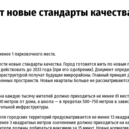
 новые стандарты качества
енее 1 парковочного места.
ти новые стандарты качества. Город готовится жить по новым 
и действовать до 2033 года (при его одобрении). Документ опред
фраструктурой получат будущие микрорайоны. Главный принцип 
венных пространств. Новые кварталы больше не рассматриваются
а каждую тысячу жителей должно приходиться не менее 61 места 
 метров от дома, а школа — в пределах 500–750 метров в зависи
тельной инфраструктуры.
ля городских территорий предусматривается не менее 13 квадра
енее 3 квадратных метров озеленения должно приходиться на 
жители должны добираться максимум за 15 минут. Новые нормати