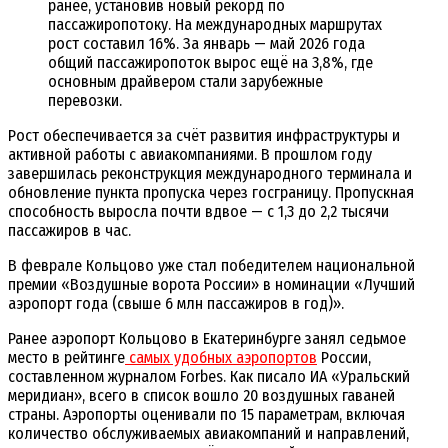
ранее, установив новый рекорд по
пассажиропотоку. На международных маршрутах
рост составил 16%. За январь — май 2026 года
общий пассажиропоток вырос ещё на 3,8%, где
основным драйвером стали зарубежные
перевозки.
Рост обеспечивается за счёт развития инфраструктуры и
активной работы с авиакомпаниями. В прошлом году
завершилась реконструкция международного терминала и
обновление пункта пропуска через госграницу. Пропускная
способность выросла почти вдвое — с 1,3 до 2,2 тысячи
пассажиров в час.
В феврале Кольцово уже стал победителем национальной
премии «Воздушные ворота России» в номинации «Лучший
аэропорт года (свыше 6 млн пассажиров в год)».
Ранее аэропорт Кольцово в Екатеринбурге занял седьмое
место в рейтинге
самых удобных аэропортов
России,
составленном журналом Forbes. Как писало ИА «Уральский
меридиан», всего в список вошло 20 воздушных гаваней
страны. Аэропорты оценивали по 15 параметрам, включая
количество обслуживаемых авиакомпаний и направлений,