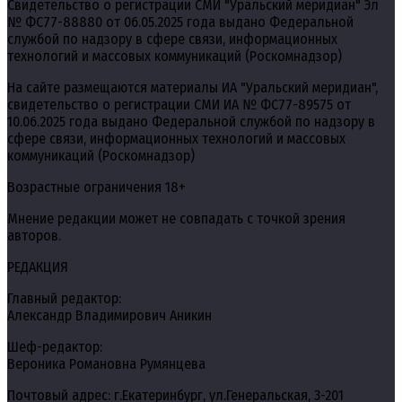
Свидетельство о регистрации СМИ "Уральский меридиан" Эл
№ ФС77-88880 от 06.05.2025 года выдано Федеральной
службой по надзору в сфере связи, информационных
технологий и массовых коммуникаций (Роскомнадзор)
На сайте размещаются материалы ИА "Уральский меридиан",
свидетельство о регистрации СМИ ИА № ФС77-89575 от
10.06.2025 года выдано Федеральной службой по надзору в
сфере связи, информационных технологий и массовых
коммуникаций (Роскомнадзор)
Возрастные ограничения 18+
Мнение редакции может не совпадать с точкой зрения
авторов.
РЕДАКЦИЯ
Главный редактор:
Александр Владимирович Аникин
Шеф-редактор:
Вероника Романовна Румянцева
Почтовый адрес: г.Екатеринбург, ул.Генеральская, 3-201