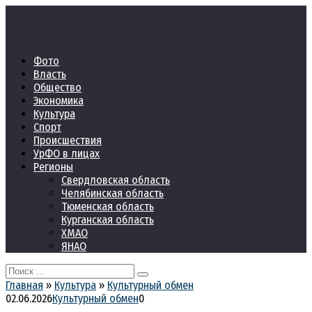
Перейти
к
контенту
Фото
Власть
Общество
Экономика
Культура
Спорт
Происшествия
УрФО в лицах
Регионы
Свердловская область
Челябинская область
Тюменская область
Курганская область
ХМАО
ЯНАО
Search
for:
Главная
»
Культура
»
Культурный обмен
02.06.2026
Культурный обмен
0