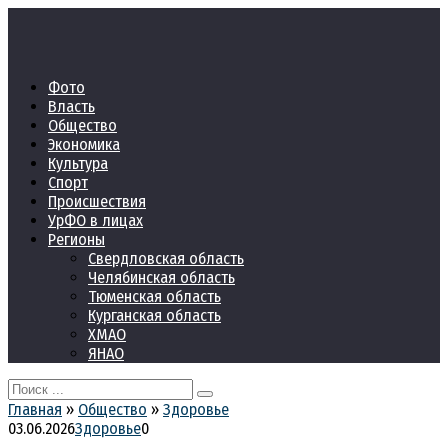
Перейти
к
контенту
Фото
Власть
Общество
Экономика
Культура
Спорт
Происшествия
УрФО в лицах
Регионы
Свердловская область
Челябинская область
Тюменская область
Курганская область
ХМАО
ЯНАО
Search
for:
Главная
»
Общество
»
Здоровье
03.06.2026
Здоровье
0