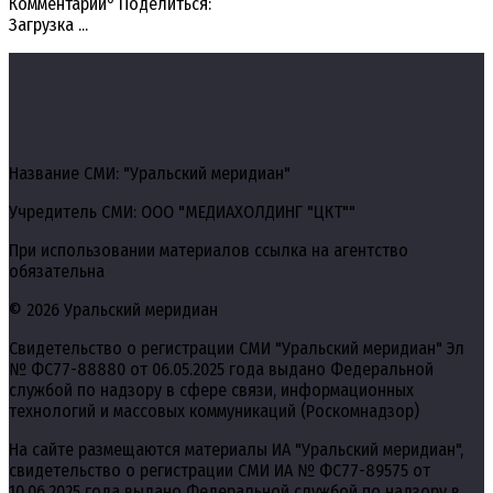
Комментарии
Поделиться:
Загрузка ...
Название СМИ: "Уральский меридиан"
Учредитель СМИ: ООО "МЕДИАХОЛДИНГ "ЦКТ""
При использовании материалов ссылка на агентство
обязательна
© 2026 Уральский меридиан
Свидетельство о регистрации СМИ "Уральский меридиан" Эл
№ ФС77-88880 от 06.05.2025 года выдано Федеральной
службой по надзору в сфере связи, информационных
технологий и массовых коммуникаций (Роскомнадзор)
На сайте размещаются материалы ИА "Уральский меридиан",
свидетельство о регистрации СМИ ИА № ФС77-89575 от
10.06.2025 года выдано Федеральной службой по надзору в