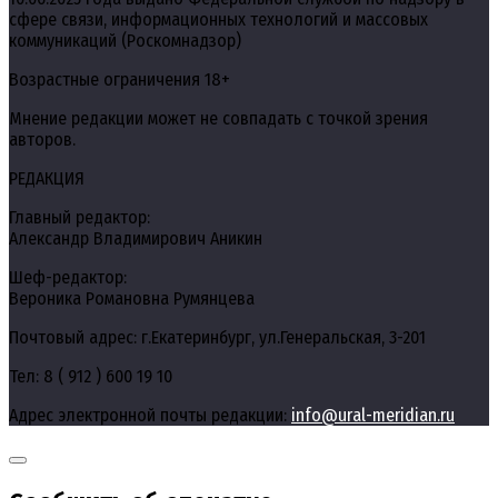
сфере связи, информационных технологий и массовых
коммуникаций (Роскомнадзор)
Возрастные ограничения 18+
Мнение редакции может не совпадать с точкой зрения
авторов.
РЕДАКЦИЯ
Главный редактор:
Александр Владимирович Аникин
Шеф-редактор:
Вероника Романовна Румянцева
Почтовый адрес: г.Екатеринбург, ул.Генеральская, 3-201
Тел: 8 ( 912 ) 600 19 10
Адрес электронной почты редакции:
info@ural-meridian.ru