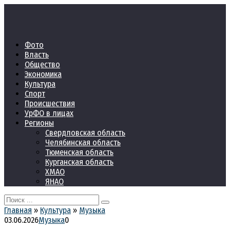
Перейти
к
контенту
Фото
Власть
Общество
Экономика
Культура
Спорт
Происшествия
УрФО в лицах
Регионы
Свердловская область
Челябинская область
Тюменская область
Курганская область
ХМАО
ЯНАО
Search
for:
Главная
»
Культура
»
Музыка
03.06.2026
Музыка
0