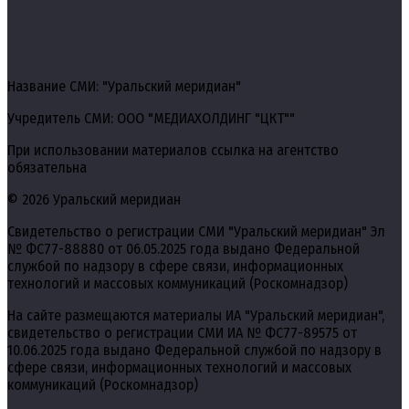
Название СМИ: "Уральский меридиан"
Учредитель СМИ: ООО "МЕДИАХОЛДИНГ "ЦКТ""
При использовании материалов ссылка на агентство
обязательна
© 2026 Уральский меридиан
Свидетельство о регистрации СМИ "Уральский меридиан" Эл
№ ФС77-88880 от 06.05.2025 года выдано Федеральной
службой по надзору в сфере связи, информационных
технологий и массовых коммуникаций (Роскомнадзор)
На сайте размещаются материалы ИА "Уральский меридиан",
свидетельство о регистрации СМИ ИА № ФС77-89575 от
10.06.2025 года выдано Федеральной службой по надзору в
сфере связи, информационных технологий и массовых
коммуникаций (Роскомнадзор)