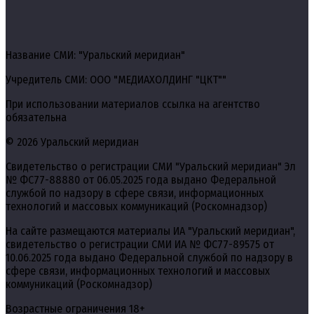
Название СМИ: "Уральский меридиан"
Учредитель СМИ: ООО "МЕДИАХОЛДИНГ "ЦКТ""
При использовании материалов ссылка на агентство
обязательна
© 2026 Уральский меридиан
Свидетельство о регистрации СМИ "Уральский меридиан" Эл
№ ФС77-88880 от 06.05.2025 года выдано Федеральной
службой по надзору в сфере связи, информационных
технологий и массовых коммуникаций (Роскомнадзор)
На сайте размещаются материалы ИА "Уральский меридиан",
свидетельство о регистрации СМИ ИА № ФС77-89575 от
10.06.2025 года выдано Федеральной службой по надзору в
сфере связи, информационных технологий и массовых
коммуникаций (Роскомнадзор)
Возрастные ограничения 18+