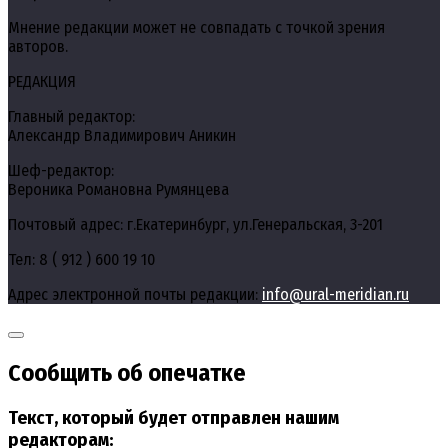
Мнение редакции может не совпадать с точкой зрения
авторов.
РЕДАКЦИЯ
Главный редактор:
Александр Владимирович Аникин
Шеф-редактор:
Вероника Романовна Румянцева
Почтовый адрес: г.Екатеринбург, ул.Генеральская, 3-201
Тел: 8 ( 912 ) 600 19 10
Адрес электронной почты редакции:
info@ural-meridian.ru
Сообщить об опечатке
Текст, который будет отправлен нашим
редакторам: