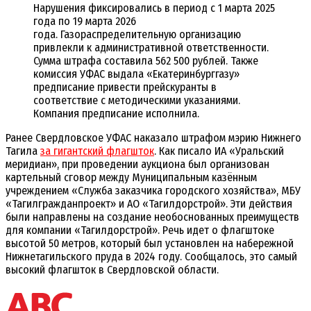
Нарушения фиксировались в период с 1 марта 2025
года по 19 марта 2026
года. Газораспределительную организацию
привлекли к административной ответственности.
Сумма штрафа составила 562 500 рублей. Также
комиссия УФАС выдала «Екатеринбурггазу»
предписание привести прейскуранты в
соответствие с методическими указаниями.
Компания предписание исполнила.
Ранее Свердловское УФАС наказало штрафом мэрию Нижнего
Тагила
за гигантский флагшток
. Как писало ИА «Уральский
меридиан», при проведении аукциона был организован
картельный сговор между Муниципальным казённым
учреждением «Служба заказчика городского хозяйства», МБУ
«Тагилгражданпроект» и АО «Тагилдорстрой». Эти действия
были направлены на создание необоснованных преимуществ
для компании «Тагилдорстрой». Речь идет о флагштоке
высотой 50 метров, который был установлен на набережной
Нижнетагильского пруда в 2024 году. Сообщалось, это самый
высокий флагшток в Свердловской области.