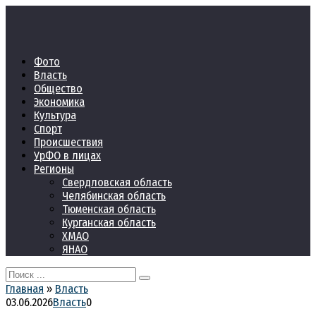
Перейти
к
контенту
Фото
Власть
Общество
Экономика
Культура
Спорт
Происшествия
УрФО в лицах
Регионы
Свердловская область
Челябинская область
Тюменская область
Курганская область
ХМАО
ЯНАО
Search
for:
Главная
»
Власть
03.06.2026
Власть
0