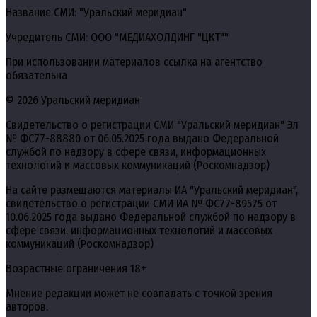
Название СМИ: "Уральский меридиан"
Учредитель СМИ: ООО "МЕДИАХОЛДИНГ "ЦКТ""
При использовании материалов ссылка на агентство
обязательна
© 2026 Уральский меридиан
Свидетельство о регистрации СМИ "Уральский меридиан" Эл
№ ФС77-88880 от 06.05.2025 года выдано Федеральной
службой по надзору в сфере связи, информационных
технологий и массовых коммуникаций (Роскомнадзор)
На сайте размещаются материалы ИА "Уральский меридиан",
свидетельство о регистрации СМИ ИА № ФС77-89575 от
10.06.2025 года выдано Федеральной службой по надзору в
сфере связи, информационных технологий и массовых
коммуникаций (Роскомнадзор)
Возрастные ограничения 18+
Мнение редакции может не совпадать с точкой зрения
авторов.