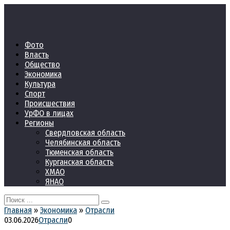
Перейти
к
контенту
Фото
Власть
Общество
Экономика
Культура
Спорт
Происшествия
УрФО в лицах
Регионы
Свердловская область
Челябинская область
Тюменская область
Курганская область
ХМАО
ЯНАО
Search
for:
Главная
»
Экономика
»
Отрасли
03.06.2026
Отрасли
0