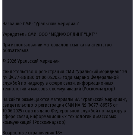
Название СМИ: "Уральский меридиан"
Учредитель СМИ: ООО "МЕДИАХОЛДИНГ "ЦКТ""
При использовании материалов ссылка на агентство
обязательна
© 2026 Уральский меридиан
Свидетельство о регистрации СМИ "Уральский меридиан" Эл
№ ФС77-88880 от 06.05.2025 года выдано Федеральной
службой по надзору в сфере связи, информационных
технологий и массовых коммуникаций (Роскомнадзор)
На сайте размещаются материалы ИА "Уральский меридиан",
свидетельство о регистрации СМИ ИА № ФС77-89575 от
10.06.2025 года выдано Федеральной службой по надзору в
сфере связи, информационных технологий и массовых
коммуникаций (Роскомнадзор)
Возрастные ограничения 18+