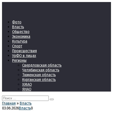
Перейти
к
контенту
Фото
Власть
Общество
Экономика
Культура
Спорт
Происшествия
УрФО в лицах
Регионы
Свердловская область
Челябинская область
Тюменская область
Курганская область
ХМАО
ЯНАО
Search
for:
Главная
»
Власть
03.06.2026
Власть
0