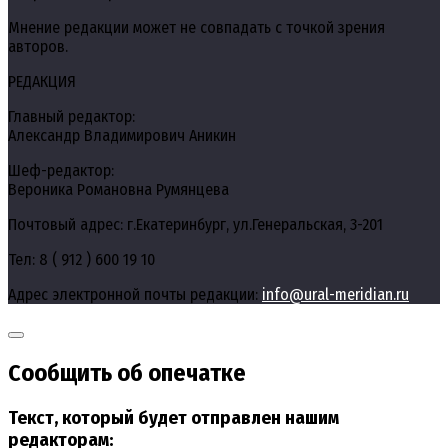
Мнение редакции может не совпадать с точкой зрения
авторов.
РЕДАКЦИЯ
Главный редактор:
Александр Владимирович Аникин
Шеф-редактор:
Вероника Романовна Румянцева
Почтовый адрес: г.Екатеринбург, ул.Генеральская, 3-201
Тел: 8 ( 912 ) 600 19 10
Адрес электронной почты редакции:
info@ural-meridian.ru
Сообщить об опечатке
Текст, который будет отправлен нашим
редакторам: