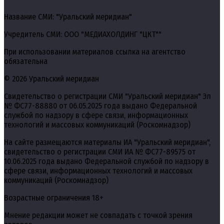
Название СМИ: "Уральский меридиан"
Учредитель СМИ: ООО "МЕДИАХОЛДИНГ "ЦКТ""
При использовании материалов ссылка на агентство
обязательна
© 2026 Уральский меридиан
Свидетельство о регистрации СМИ "Уральский меридиан" Эл
№ ФС77-88880 от 06.05.2025 года выдано Федеральной
службой по надзору в сфере связи, информационных
технологий и массовых коммуникаций (Роскомнадзор)
На сайте размещаются материалы ИА "Уральский меридиан",
свидетельство о регистрации СМИ ИА № ФС77-89575 от
10.06.2025 года выдано Федеральной службой по надзору в
сфере связи, информационных технологий и массовых
коммуникаций (Роскомнадзор)
Возрастные ограничения 18+
Мнение редакции может не совпадать с точкой зрения