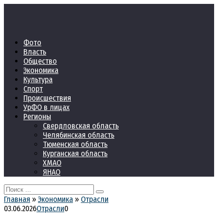
Перейти
к
контенту
Фото
Власть
Общество
Экономика
Культура
Спорт
Происшествия
УрФО в лицах
Регионы
Свердловская область
Челябинская область
Тюменская область
Курганская область
ХМАО
ЯНАО
Search
for:
Главная
»
Экономика
»
Отрасли
03.06.2026
Отрасли
0