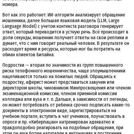
номера.
Вот как это работает: ИИ-алгоритм анализирует обращение
мошенника, далее большая языковая модель (LLM, Large
Language Model) с учетом контекста разговора генерирует
ответ, который переводится в устную речь. Всё происходит в
доли секунды, мошенник получает ответы на свои реплики и
думает, что с ним говорит реальный человек. В результате он
расходует время и ресурсы, которые мог бы потратить на
обман клиентов Билайна.
Подростки — вторая по значимости из групп повышенного
риска телефонного мошенничества, чаще злоумышленники
нацеливаются только на пожилых людей. Обращаясь к
подростку, аферист может представиться завучем или
директором школы, чиновником Минпросвещения или членом
экзаменационной комиссии, членом приемной комиссии
колледжа или вуза и т. п. Дальше, в зависимости от легенды,
он может потребовать от ребенка срочно подписать какие-то
документы в электронном виде, зарегистрироваться на
учебном портале, вступить в чат учеников, поучаствовать в
опросе и пр. «Киберпацан» натренирован адекватно и
правдоподобно реагировать на подобные обращения, при
этом он еще более натурален в интонациях и построении