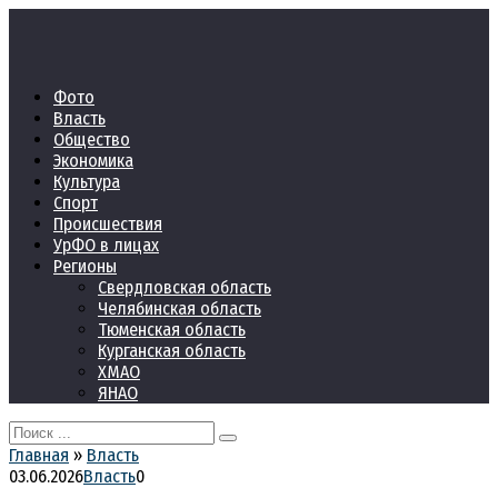
Перейти
к
контенту
Фото
Власть
Общество
Экономика
Культура
Спорт
Происшествия
УрФО в лицах
Регионы
Свердловская область
Челябинская область
Тюменская область
Курганская область
ХМАО
ЯНАО
Search
for:
Главная
»
Власть
03.06.2026
Власть
0