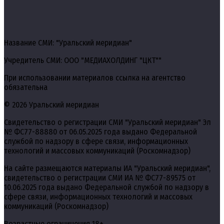
Название СМИ: "Уральский меридиан"
Учредитель СМИ: ООО "МЕДИАХОЛДИНГ "ЦКТ""
При использовании материалов ссылка на агентство
обязательна
© 2026 Уральский меридиан
Свидетельство о регистрации СМИ "Уральский меридиан" Эл
№ ФС77-88880 от 06.05.2025 года выдано Федеральной
службой по надзору в сфере связи, информационных
технологий и массовых коммуникаций (Роскомнадзор)
На сайте размещаются материалы ИА "Уральский меридиан",
свидетельство о регистрации СМИ ИА № ФС77-89575 от
10.06.2025 года выдано Федеральной службой по надзору в
сфере связи, информационных технологий и массовых
коммуникаций (Роскомнадзор)
Возрастные ограничения 18+