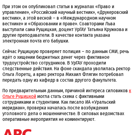
При этом он опубликовал статьи в журналах «Право и
управление», «Российский научный вестник», «Друкеровский
вестник», а этой весной – в «Международном научном
вестнике» и «Образовании и праве». Соавторами Льва
выступали сама Рущицкая, доцент УрГАУ Татьяна Кружкова и
другие преподаватели. В качестве контакта указана
электронная почта его бабушки.
Сейчас Рущицкую проверяет полиция – по данным СМИ, речь
идёт о хищении бюджетных денег через фиктивное
трудоустройство сотрудников. В УрГАУ проходили
следственные действия. На фоне скандала уволилась ректор
Ольга Лоретц, а врио ректора Михаил Флягин потребовал
передать одну из кафедр в состав другого факультета.
По предварительным данным, причиной интереса силовиков
к
Ольге Рущицкой
могла стать схема с фиктивными
сотрудниками и студентами. Как писало ИА «Уральский
меридиан», проверка началась после возбуждения
уголовного дела о мошенничестве. В силовых ведомствах
оперативные мероприятия не комментируют.