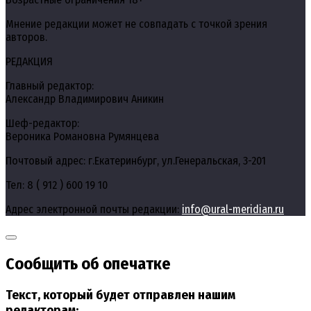
Мнение редакции может не совпадать с точкой зрения
авторов.
РЕДАКЦИЯ
Главный редактор:
Александр Владимирович Аникин
Шеф-редактор:
Вероника Романовна Румянцева
Почтовый адрес: г.Екатеринбург, ул.Генеральская, 3-201
Тел: 8 ( 912 ) 600 19 10
Адрес электронной почты редакции:
info@ural-meridian.ru
Сообщить об опечатке
Текст, который будет отправлен нашим
редакторам: