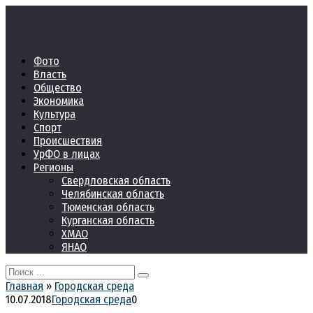
Перейти
к
контенту
Фото
Власть
Общество
Экономика
Культура
Спорт
Происшествия
УрФО в лицах
Регионы
Свердловская область
Челябинская область
Тюменская область
Курганская область
ХМАО
ЯНАО
Search
for:
Главная
»
Городская среда
10.07.2018
Городская среда
0