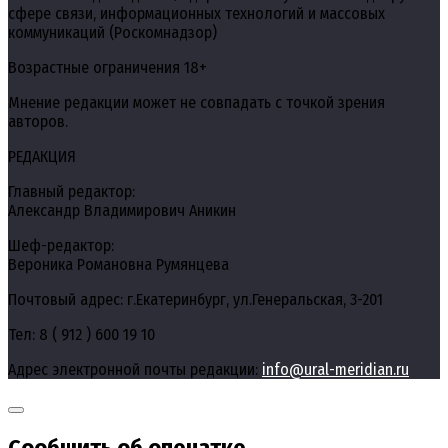
сфере связи, информационных технологий и массовых
коммуникаций (Роскомнадзор)
Возрастные ограничения 18+
Мнение редакции может не совпадать с точкой зрения
авторов.
РЕДАКЦИЯ
Главный редактор:
Александр Владимирович Аникин
Шеф-редактор:
Вероника Романовна Румянцева
Почтовый адрес: г.Екатеринбург, ул.Генеральская, 3-201
Тел: 8 ( 912 ) 600 19 10
Адрес электронной почты редакции:
info@ural-meridian.ru