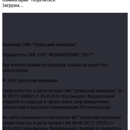
Загрузка ...
Название СМИ: "Уральский меридиан"
Учредитель СМИ: ООО "МЕДИАХОЛДИНГ "ЦКТ""
При использовании материалов ссылка на агентство
обязательна
© 2026 Уральский меридиан
Свидетельство о регистрации СМИ "Уральский меридиан" Эл
№ ФС77-88880 от 06.05.2025 года выдано Федеральной
службой по надзору в сфере связи, информационных
технологий и массовых коммуникаций (Роскомнадзор)
На сайте размещаются материалы ИА "Уральский меридиан",
свидетельство о регистрации СМИ ИА № ФС77-89575 от
10.06.2025 года выдано Федеральной службой по надзору в