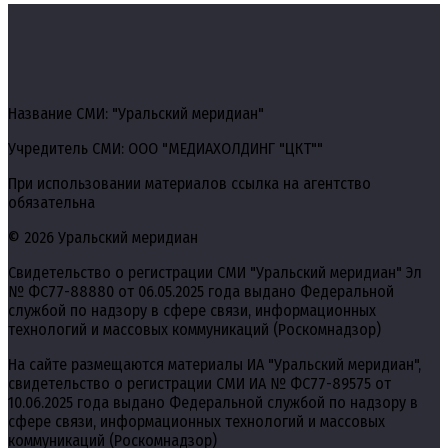
Название СМИ: "Уральский меридиан"
Учредитель СМИ: ООО "МЕДИАХОЛДИНГ "ЦКТ""
При использовании материалов ссылка на агентство
обязательна
© 2026 Уральский меридиан
Свидетельство о регистрации СМИ "Уральский меридиан" Эл
№ ФС77-88880 от 06.05.2025 года выдано Федеральной
службой по надзору в сфере связи, информационных
технологий и массовых коммуникаций (Роскомнадзор)
На сайте размещаются материалы ИА "Уральский меридиан",
свидетельство о регистрации СМИ ИА № ФС77-89575 от
10.06.2025 года выдано Федеральной службой по надзору в
сфере связи, информационных технологий и массовых
коммуникаций (Роскомнадзор)