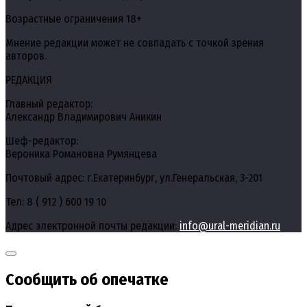
Возрастные ограничения 18+
Мнение редакции может не совпадать с точкой зрения
авторов.
РЕДАКЦИЯ
Главный редактор:
Александр Владимирович Аникин
Шеф-редактор:
Вероника Романовна Румянцева
Почтовый адрес: г.Екатеринбург, ул.Генеральская, 3-201
Тел: 8 ( 912 ) 600 19 10
Адрес электронной почты редакции:
info@ural-meridian.ru
Сообщить об опечатке