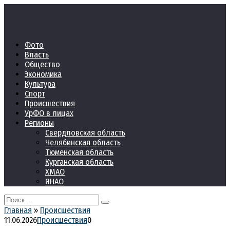
Перейти
к
контенту
Фото
Власть
Общество
Экономика
Культура
Спорт
Происшествия
УрФО в лицах
Регионы
Свердловская область
Челябинская область
Тюменская область
Курганская область
ХМАО
ЯНАО
Search
for:
Главная
»
Происшествия
11.06.2026
Происшествия
0