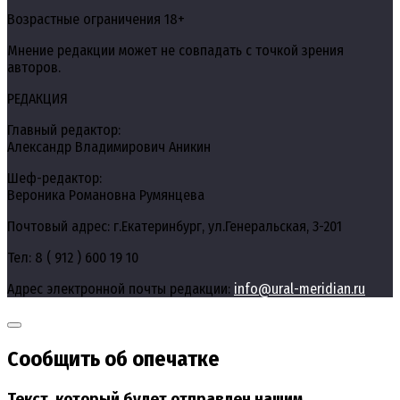
Возрастные ограничения 18+
Мнение редакции может не совпадать с точкой зрения
авторов.
РЕДАКЦИЯ
Главный редактор:
Александр Владимирович Аникин
Шеф-редактор:
Вероника Романовна Румянцева
Почтовый адрес: г.Екатеринбург, ул.Генеральская, 3-201
Тел: 8 ( 912 ) 600 19 10
Адрес электронной почты редакции:
info@ural-meridian.ru
Сообщить об опечатке
Текст, который будет отправлен нашим