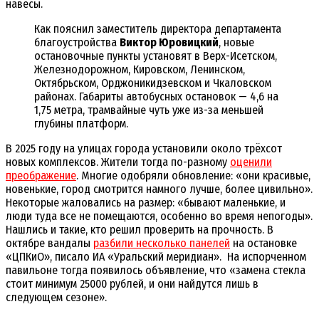
навесы.
Как пояснил заместитель директора департамента
благоустройства
Виктор Юровицкий
, новые
остановочные пункты установят в Верх-Исетском,
Железнодорожном, Кировском, Ленинском,
Октябрьском, Орджоникидзевском и Чкаловском
районах. Габариты автобусных остановок — 4,6 на
1,75 метра, трамвайные чуть уже из-за меньшей
глубины платформ.
В 2025 году на улицах города установили около трёхсот
новых комплексов. Жители тогда по-разному
оценили
преображение
. Многие одобряли обновление: «они красивые,
новенькие, город смотрится намного лучше, более цивильно».
Некоторые жаловались на размер: «бывают маленькие, и
люди туда все не помещаются, особенно во время непогоды».
Нашлись и такие, кто решил проверить на прочность. В
октябре вандалы
разбили несколько панелей
на остановке
«ЦПКиО», писало ИА «Уральский меридиан». На испорченном
павильоне тогда появилось объявление, что «замена стекла
стоит минимум 25000 рублей, и они найдутся лишь в
следующем сезоне».