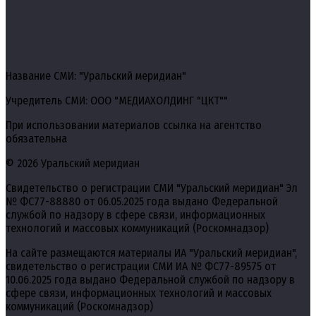
Название СМИ: "Уральский меридиан"
Учредитель СМИ: ООО "МЕДИАХОЛДИНГ "ЦКТ""
При использовании материалов ссылка на агентство
обязательна
© 2026 Уральский меридиан
Свидетельство о регистрации СМИ "Уральский меридиан" Эл
№ ФС77-88880 от 06.05.2025 года выдано Федеральной
службой по надзору в сфере связи, информационных
технологий и массовых коммуникаций (Роскомнадзор)
На сайте размещаются материалы ИА "Уральский меридиан",
свидетельство о регистрации СМИ ИА № ФС77-89575 от
10.06.2025 года выдано Федеральной службой по надзору в
сфере связи, информационных технологий и массовых
коммуникаций (Роскомнадзор)