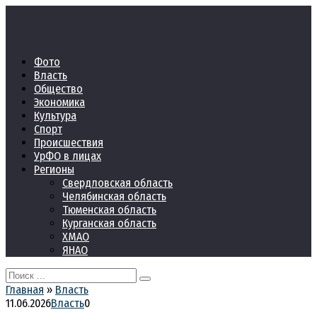
Перейти
к
контенту
Фото
Власть
Общество
Экономика
Культура
Спорт
Происшествия
УрФО в лицах
Регионы
Свердловская область
Челябинская область
Тюменская область
Курганская область
ХМАО
ЯНАО
Search
for:
Главная
»
Власть
11.06.2026
Власть
0