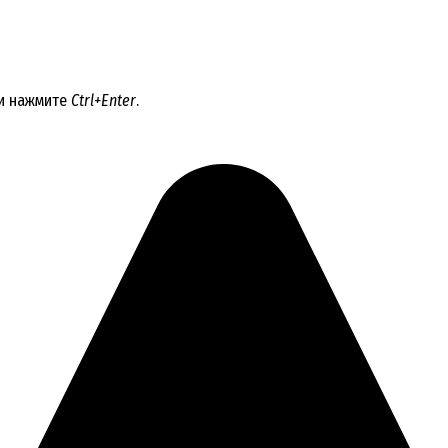
 и нажмите
Ctrl+Enter
.