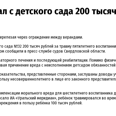
ал с детского сада 200 тыся
перелезая через ограждение между верандами.
го сада №32 200 тысяч рублей за травму пятилетнего воспитанни
том сообщили в пресс-службе судов Свердловской области.
латорного лечения и последующей реабилитации. Помимо физиче
зывая причинение вреда с неисполнением детсадом обязанностей
оказательства, представленные сторонами, заслушаны доводы у
ользу несовершеннолетнего в лице его законного представител
компенсации морального вреда для шестилетнего воспитанника д
исало ИА «Уральский меридиан», ребёнок травмировался во врем
реждения в пользу ребёнка 100 тысяч рублей.