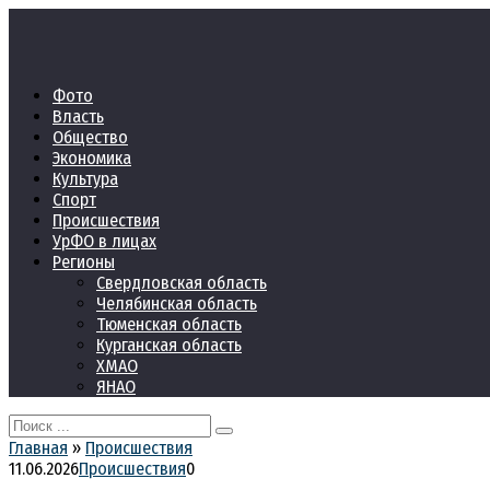
Перейти
к
контенту
Фото
Власть
Общество
Экономика
Культура
Спорт
Происшествия
УрФО в лицах
Регионы
Свердловская область
Челябинская область
Тюменская область
Курганская область
ХМАО
ЯНАО
Search
for:
Главная
»
Происшествия
11.06.2026
Происшествия
0