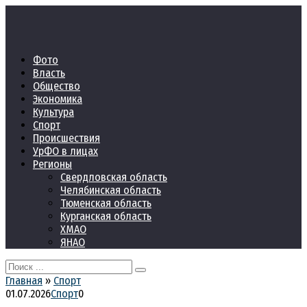
Перейти
к
контенту
Фото
Власть
Общество
Экономика
Культура
Спорт
Происшествия
УрФО в лицах
Регионы
Свердловская область
Челябинская область
Тюменская область
Курганская область
ХМАО
ЯНАО
Search
for:
Главная
»
Спорт
01.07.2026
Спорт
0