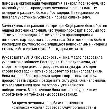
помощь в организации мероприятия. Генерал подчеркнул, что
высокий уровень проведения чемпионата станет важным
вкладом в развитие бокса в Росгвардии. В завершение он
пожелал участникам успехов и победы сильнейшему.
Заместитель генерального секретаря Федерации бокса России
Андрей Истомин напомнил, что турнир проходит в особый год:
10-летие Росгвардии, 215-летие войск правопорядка и
пятилетие партнёрства с ведомством. Он отметил, что бойцы
Росгвардии круглосуточно защищают национальные интересы
страны, и боксёрская семья благодарна им за это.
Руководитель АНО «Победоносец» Нина Масло поздравила
участников с юбилеем Росгвардии. Она подчеркнула, что
спорт наглядно демонстрирует мощь структуры, а отдел
спорта Росгвардии активно работает по всем направлениям.
Нина назвала бокс красивым видом спорта, помогающим
преодолевать страхи и раскрывать силу духа. Она напомнила,
что все участники прошли отбор и уже являются
победителями. В заключение Нина пожелала удачи всем
спортсменам на трёхдневных соревнованиях.
Во время чемпионата на базе спортивного
комплекса «Крылья Советов» будут организованы