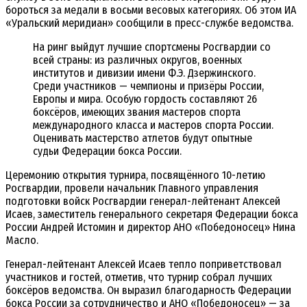
бороться за медали в восьми весовых категориях. Об этом ИА
«Уральский меридиан» сообщили в пресс-службе ведомства.
На ринг выйдут лучшие спортсмены Росгвардии со
всей страны: из различных округов, военных
институтов и дивизии имени Ф.Э. Дзержинского.
Среди участников — чемпионы и призёры России,
Европы и мира. Особую гордость составляют 26
боксёров, имеющих звания мастеров спорта
международного класса и мастеров спорта России.
Оценивать мастерство атлетов будут опытные
судьи Федерации бокса России.
Церемонию открытия турнира, посвящённого 10-летию
Росгвардии, провели начальник Главного управления
подготовки войск Росгвардии генерал-лейтенант Алексей
Исаев, заместитель генерального секретаря Федерации бокса
России Андрей Истомин и директор АНО «Победоносец» Нина
Масло.
Генерал-лейтенант Алексей Исаев тепло поприветствовал
участников и гостей, отметив, что турнир собрал лучших
боксёров ведомства. Он выразил благодарность Федерации
бокса России за сотрудничество и АНО «Победоносец» — за