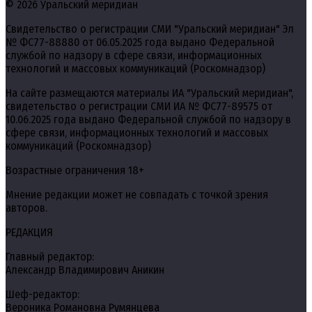
© 2026 Уральский меридиан
Свидетельство о регистрации СМИ "Уральский меридиан" Эл
№ ФС77-88880 от 06.05.2025 года выдано Федеральной
службой по надзору в сфере связи, информационных
технологий и массовых коммуникаций (Роскомнадзор)
На сайте размещаются материалы ИА "Уральский меридиан",
свидетельство о регистрации СМИ ИА № ФС77-89575 от
10.06.2025 года выдано Федеральной службой по надзору в
сфере связи, информационных технологий и массовых
коммуникаций (Роскомнадзор)
Возрастные ограничения 18+
Мнение редакции может не совпадать с точкой зрения
авторов.
РЕДАКЦИЯ
Главный редактор:
Александр Владимирович Аникин
Шеф-редактор:
Вероника Романовна Румянцева