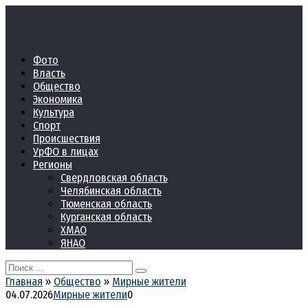
Перейти
к
контенту
Фото
Власть
Общество
Экономика
Культура
Спорт
Происшествия
УрФО в лицах
Регионы
Свердловская область
Челябинская область
Тюменская область
Курганская область
ХМАО
ЯНАО
Search
for:
Главная
»
Общество
»
Мирные жители
04.07.2026
Мирные жители
0