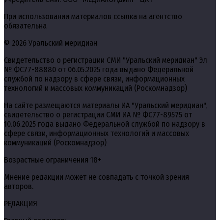
При использовании материалов ссылка на агентство
обязательна
© 2026 Уральский меридиан
Свидетельство о регистрации СМИ "Уральский меридиан" Эл
№ ФС77-88880 от 06.05.2025 года выдано Федеральной
службой по надзору в сфере связи, информационных
технологий и массовых коммуникаций (Роскомнадзор)
На сайте размещаются материалы ИА "Уральский меридиан",
свидетельство о регистрации СМИ ИА № ФС77-89575 от
10.06.2025 года выдано Федеральной службой по надзору в
сфере связи, информационных технологий и массовых
коммуникаций (Роскомнадзор)
Возрастные ограничения 18+
Мнение редакции может не совпадать с точкой зрения
авторов.
РЕДАКЦИЯ