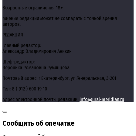
Возрастные ограничения 18+
Мнение редакции может не совпадать с точкой зрения
авторов.
РЕДАКЦИЯ
Главный редактор:
Александр Владимирович Аникин
Шеф-редактор:
Вероника Романовна Румянцева
Почтовый адрес: г.Екатеринбург, ул.Генеральская, 3-201
Тел: 8 ( 912 ) 600 19 10
Адрес электронной почты редакции:
info@ural-meridian.ru
Сообщить об опечатке