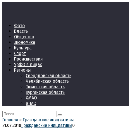
Перейти
к
контенту
Фото
Власть
Общество
Экономика
Культура
Спорт
Происшествия
УрФО в лицах
Регионы
Свердловская область
Челябинская область
Тюменская область
Курганская область
ХМАО
ЯНАО
Search
for:
Главная
»
Гражданские инициативы
21.07.2018
Гражданские инициативы
0