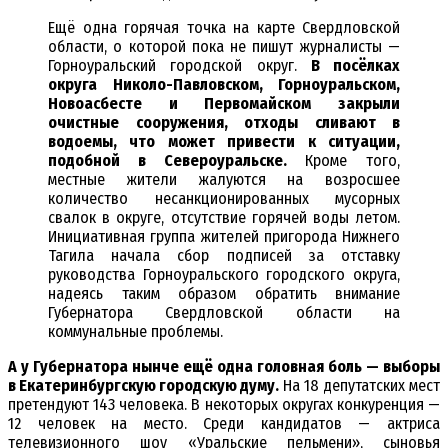
Ещё одна горячая точка на карте Свердловской
области, о которой пока не пишут журналисты —
Горноуральский городской округ.
В посёлках
округа Николо-Павловском, Горноуральском,
Новоасбесте и Первомайском закрыли
очистные сооружения, отходы сливают в
водоемы, что может привести к ситуации,
подобной в Североуральске.
Кроме того,
местные жители жалуются на возросшее
количество несанкционированных мусорных
свалок в округе, отсутствие горячей воды летом.
Инициативная группа жителей пригорода Нижнего
Тагила начала сбор подписей за отставку
руководства Горноуральского городского округа,
надеясь таким образом обратить внимание
Губернатора Свердловской области на
коммунальные проблемы.
А у Губернатора нынче ещё одна головная боль — выборы
в Екатеринбургскую городскую думу.
На 18 депутатских мест
претендуют 143 человека. В некоторых округах конкуренция —
12 человек на место. Среди кандидатов — актриса
телевизионного шоу «Уральские пельмени», сыновья