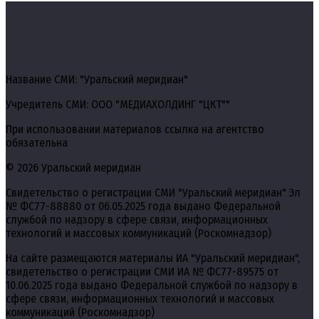
Название СМИ: "Уральский меридиан"
Учредитель СМИ: ООО "МЕДИАХОЛДИНГ "ЦКТ""
При использовании материалов ссылка на агентство
обязательна
© 2026 Уральский меридиан
Свидетельство о регистрации СМИ "Уральский меридиан" Эл
№ ФС77-88880 от 06.05.2025 года выдано Федеральной
службой по надзору в сфере связи, информационных
технологий и массовых коммуникаций (Роскомнадзор)
На сайте размещаются материалы ИА "Уральский меридиан",
свидетельство о регистрации СМИ ИА № ФС77-89575 от
10.06.2025 года выдано Федеральной службой по надзору в
сфере связи, информационных технологий и массовых
коммуникаций (Роскомнадзор)