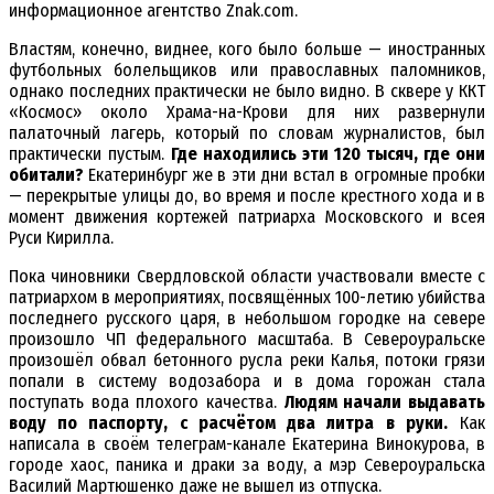
информационное агентство Znak.com.
Властям, конечно, виднее, кого было больше — иностранных
футбольных болельщиков или православных паломников,
однако последних практически не было видно. В сквере у ККТ
«Космос» около Храма-на-Крови для них развернули
палаточный лагерь, который по словам журналистов, был
практически пустым.
Где находились эти 120 тысяч, где они
обитали?
Екатеринбург же в эти дни встал в огромные пробки
— перекрытые улицы до, во время и после крестного хода и в
момент движения кортежей патриарха Московского и всея
Руси Кирилла.
Пока чиновники Свердловской области участвовали вместе с
патриархом в мероприятиях, посвящённых 100-летию убийства
последнего русского царя, в небольшом городке на севере
произошло ЧП федерального масштаба. В Североуральске
произошёл обвал бетонного русла реки Калья, потоки грязи
попали в систему водозабора и в дома горожан стала
поступать вода плохого качества.
Людям начали выдавать
воду по паспорту, с расчётом два литра в руки.
Как
написала в своём телеграм-канале Екатерина Винокурова, в
городе хаос, паника и драки за воду, а мэр Североуральска
Василий Мартюшенко даже не вышел из отпуска.