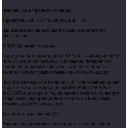
Название СМИ: "Уральский меридиан"
Учредитель СМИ: ООО "МЕДИАХОЛДИНГ "ЦКТ""
При использовании материалов ссылка на агентство
обязательна
© 2026 Уральский меридиан
Свидетельство о регистрации СМИ "Уральский меридиан" Эл
№ ФС77-88880 от 06.05.2025 года выдано Федеральной
службой по надзору в сфере связи, информационных
технологий и массовых коммуникаций (Роскомнадзор)
На сайте размещаются материалы ИА "Уральский меридиан",
свидетельство о регистрации СМИ ИА № ФС77-89575 от
10.06.2025 года выдано Федеральной службой по надзору в
сфере связи, информационных технологий и массовых
коммуникаций (Роскомнадзор)
Возрастные ограничения 18+
Мнение редакции может не совпадать с точкой зрения