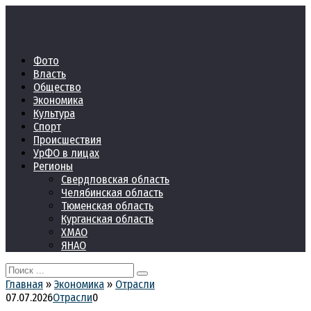
Перейти
к
контенту
Фото
Власть
Общество
Экономика
Культура
Спорт
Происшествия
УрФО в лицах
Регионы
Свердловская область
Челябинская область
Тюменская область
Курганская область
ХМАО
ЯНАО
Search
for:
Главная
»
Экономика
»
Отрасли
07.07.2026
Отрасли
0